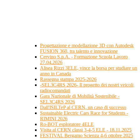
Progettazione e modellazione 3D con Autodesk
FUSION 360, tra talento e innovazione
Cervino S.p.A. - Formazione Scuola Lavoro
27.04.2026
Alisea Rizzi 3ELE, vince la borsa per studiare un
anno in Canada
Rassegna stampa 2025-2026
-SEL3C4RS 2026- Il progetto dei nostri veicoli
radiocomandati
Gara Nazionale di Mobilità Sostenibile -
SEL3C4RS 2026
Dall'ISILTeP al CERN, un caso di successo
Sustainable Electric Cars Race for Students -
RIMINI 2026
Ro-BOT esploratore 4ELE
Visita al CERN classi 3-4-5 ELE - 18.11.2025
FESTIVAL Bergamo Scienza 4-6 ottobre 2025