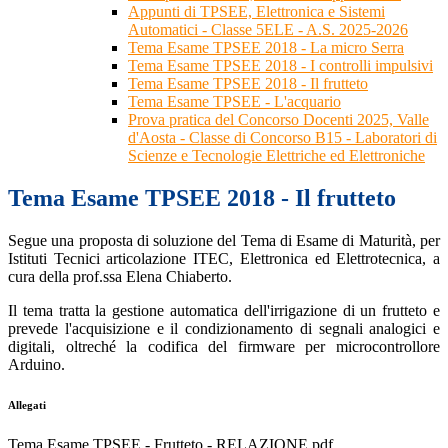
Appunti di TPSEE, Elettronica e Sistemi
Automatici - Classe 5ELE - A.S. 2025-2026
Tema Esame TPSEE 2018 - La micro Serra
Tema Esame TPSEE 2018 - I controlli impulsivi
Tema Esame TPSEE 2018 - Il frutteto
Tema Esame TPSEE - L'acquario
Prova pratica del Concorso Docenti 2025, Valle
d'Aosta - Classe di Concorso B15 - Laboratori di
Scienze e Tecnologie Elettriche ed Elettroniche
Tema Esame TPSEE 2018 - Il frutteto
Segue una proposta di soluzione del Tema di Esame di Maturità, per
Istituti Tecnici articolazione ITEC, Elettronica ed Elettrotecnica, a
cura della prof.ssa Elena Chiaberto.
Il tema tratta la gestione automatica dell'irrigazione di un frutteto e
prevede l'acquisizione e il condizionamento di segnali analogici e
digitali, oltreché la codifica del firmware per microcontrollore
Arduino.
Allegati
Tema Esame TPSEE - Frutteto - RELAZIONE.pdf