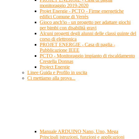
monitoraggio 2019-2020
Projet Energie - PCTO - Firme energetiche
edifici Comune di Verrès
Gioco anch'io - un progetto per adattare giochi
per bimbi con disabilità gravi
Alcuni progetti degli alunni delle classi quinte del
corso di elettronica
PROJET ENERGIE - Casa di paglia -
Pubblicazione IEEE
PCTO - Monitoraggio impianto di riscaldamento
Crestella Donnas
Project Energie
Linee Guida e Profilo in uscita
Ci mettiamo alla prova...
Manuale ARDUINO Nano, Uno, Mega
Principali istruzioni, funzioni e applicazioni