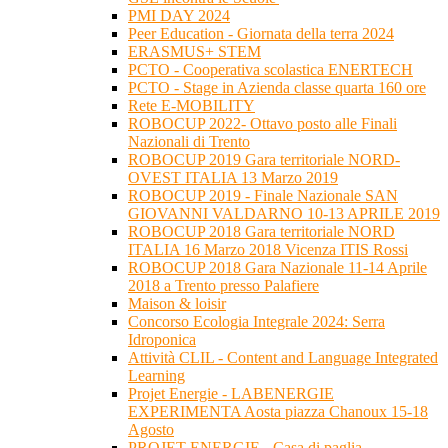
PMI DAY 2024
Peer Education - Giornata della terra 2024
ERASMUS+ STEM
PCTO - Cooperativa scolastica ENERTECH
PCTO - Stage in Azienda classe quarta 160 ore
Rete E-MOBILITY
ROBOCUP 2022- Ottavo posto alle Finali
Nazionali di Trento
ROBOCUP 2019 Gara territoriale NORD-
OVEST ITALIA 13 Marzo 2019
ROBOCUP 2019 - Finale Nazionale SAN
GIOVANNI VALDARNO 10-13 APRILE 2019
ROBOCUP 2018 Gara territoriale NORD
ITALIA 16 Marzo 2018 Vicenza ITIS Rossi
ROBOCUP 2018 Gara Nazionale 11-14 Aprile
2018 a Trento presso Palafiere
Maison & loisir
Concorso Ecologia Integrale 2024: Serra
Idroponica
Attività CLIL - Content and Language Integrated
Learning
Projet Energie - LABENERGIE
EXPERIMENTA Aosta piazza Chanoux 15-18
Agosto
PROJET ENERGIE - Casa di paglia