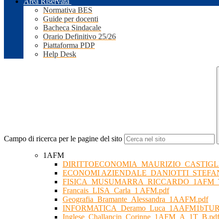
Area Riservata
Normativa BES
Guide per docenti
Bacheca Sindacale
Orario Definitivo 25/26
Piattaforma PDP
Help Desk
Campo di ricerca per le pagine del sito
1AFM
DIRITTOECONOMIA_MAURIZIO_CASTIGLI
ECONOMI AZIENDALE_DANIOTTI_STEFA
FISICA_MUSUMARRA_RICCARDO_1AFM_T
Francais_LISA_Carla_1 AFM.pdf
Geografia_Bramante_Alessandra_1AAFM.pdf
INFORMATICA_Deramo_Luca_1AAFM1bTUR.d
Inglese_Challancin_Corinne_1AFM_A_1T_B.pd