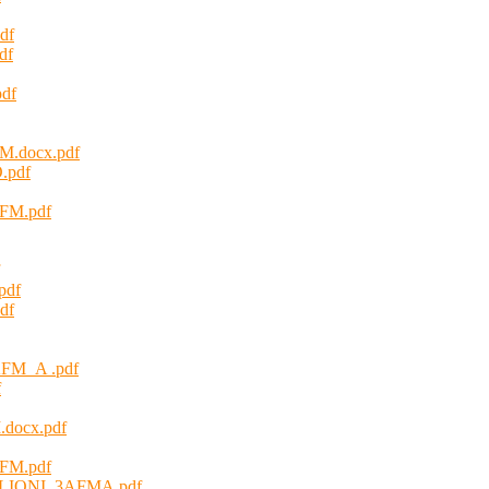
df
df
df
.docx.pdf
.pdf
AFM.pdf
pdf
df
 AFM_A .pdf
f
docx.pdf
AFM.pdf
IONI_3AFMA.pdf