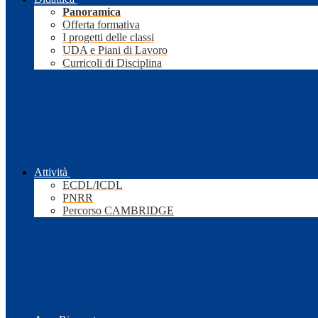
Panoramica
Offerta formativa
I progetti delle classi
UDA e Piani di Lavoro
Curricoli di Disciplina
Attività
ECDL/ICDL
PNRR
Percorso CAMBRIDGE