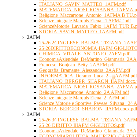
ITALIANO_SAVIN_MATTEO_1AFM.pdf
MATEMATICA_NIOSI_ROSANNA_1AFMA.p
Religione_Maccarrone_Antonio_1AFMA B TU.p
Scienze integrate Marquis Elena _1 AFM-T.pdf
ScienzeMotorie_Lavarda_Fabio_1AFM_TUR B.p
STORIA_SAVIN_MATTEO_1AAFM.pdf
2AFM
25-26 2^ INGLESE_BALMA_TIZIANA_2AAFM
25-26DIRITTOECONOMIA-IIAFM-GIGLIOTO
CHIMICA_VITALE_ANTONIO_2AFM.pdf
EconomiaAziendale_DeMartino_Gianmaria_2A
Francese_Bonjean_Betty_2AAFM.pdf
Geografia_Bramante_Alessandra_2AAFM.pdf
INFORMATICA_Deramo_Luca_2┬░AAFM.pdf
ITALIANO_BERGER_SHARON_IIAFM.docx.
MATEMATICA_NIOSI_ROSANNA_2AFMA.p
Religione_Maccarrone_Antonio_2A AFM.pdf
Scienze integrate Marquis Elena_2_AFM.pdf
Scienze Motorie e Sportive_Pavese_Silvana_ 2^
STORIA_BERGER_SHARON_IIAFM.docx.pd
3AFM
25-26 3^ INGLESE_BALMA_TIZIANA_3AFM.
25-26-DIRITTO-IIIAFM-GIGLIOTOS.pdf
EconomiaAziendale_DeMartino_Gianmaria_3A
ECONOMIAPOLITICA_MAURIZIO_CASTIGL