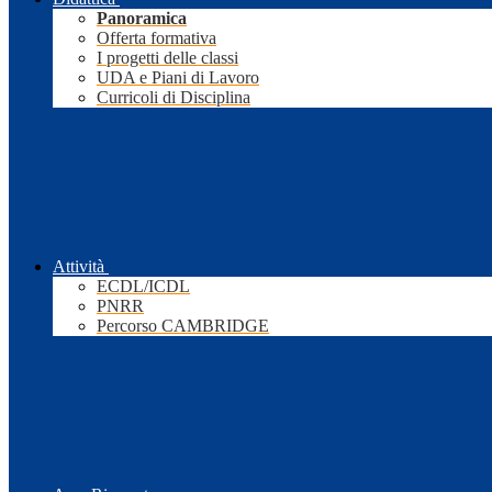
Panoramica
Offerta formativa
I progetti delle classi
UDA e Piani di Lavoro
Curricoli di Disciplina
Attività
ECDL/ICDL
PNRR
Percorso CAMBRIDGE