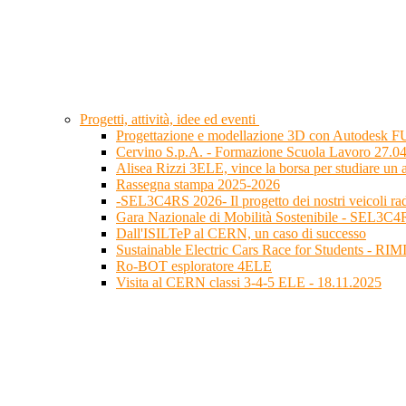
Progetti, attività, idee ed eventi
Progettazione e modellazione 3D con Autodesk FU
Cervino S.p.A. - Formazione Scuola Lavoro 27.0
Alisea Rizzi 3ELE, vince la borsa per studiare un
Rassegna stampa 2025-2026
-SEL3C4RS 2026- Il progetto dei nostri veicoli r
Gara Nazionale di Mobilità Sostenibile - SEL3C
Dall'ISILTeP al CERN, un caso di successo
Sustainable Electric Cars Race for Students - RI
Ro-BOT esploratore 4ELE
Visita al CERN classi 3-4-5 ELE - 18.11.2025