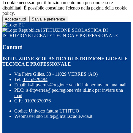
I cookie necessari per il funzionamento non possono essere
disabilitati. È possibile consultare l'elenco nella pagina della cookie
policy.
Accetta tutti
Salva le preferenze
ISTITUZIONE SCOLASTICA DI
ISTRUZIONE LICEALE TECNICA E PROFESSIONALE
Contatti
ISTITUZIONE SCOLASTICA DI ISTRUZIONE LICEALE
TECNICA E PROFESSIONALE
Via Frère Gilles, 33 - 11029 VERRES (AO)
Tel:
0125/929484
Email:
is-iltpverres@regione.vda.it
Link per inviare una mail
PEC:
is-iltpverres@pec.regione.vda.it
Link per inviare una
mail
C.F.: 91070370076
Codice Univoco fattura UFHTUQ
Webmaster sito-isiltep@mail.scuole.vda.it