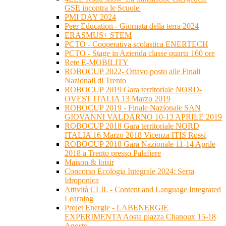
GSE incontra le Scuole'
PMI DAY 2024
Peer Education - Giornata della terra 2024
ERASMUS+ STEM
PCTO - Cooperativa scolastica ENERTECH
PCTO - Stage in Azienda classe quarta 160 ore
Rete E-MOBILITY
ROBOCUP 2022- Ottavo posto alle Finali
Nazionali di Trento
ROBOCUP 2019 Gara territoriale NORD-
OVEST ITALIA 13 Marzo 2019
ROBOCUP 2019 - Finale Nazionale SAN
GIOVANNI VALDARNO 10-13 APRILE 2019
ROBOCUP 2018 Gara territoriale NORD
ITALIA 16 Marzo 2018 Vicenza ITIS Rossi
ROBOCUP 2018 Gara Nazionale 11-14 Aprile
2018 a Trento presso Palafiere
Maison & loisir
Concorso Ecologia Integrale 2024: Serra
Idroponica
Attività CLIL - Content and Language Integrated
Learning
Projet Energie - LABENERGIE
EXPERIMENTA Aosta piazza Chanoux 15-18
Agosto