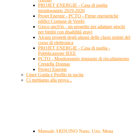
PROJET ENERGIE - Casa di paglia
monitoraggio 2019-2020
Projet Energie - PCTO - Firme energetiche
edifici Comune di Verrès
Gioco anch'io - un progetto per adattare giochi
per bimbi con disabilità gravi
Alcuni progetti degli alunni delle classi quinte del
corso di elettronica
PROJET ENERGIE - Casa di paglia -
Pubblicazione IEEE
PCTO - Monitoraggio impianto di riscaldamento
Crestella Donnas
Project Energie
Linee Guida e Profilo in uscita
Ci mettiamo alla prova...
Manuale ARDUINO Nano, Uno, Mega