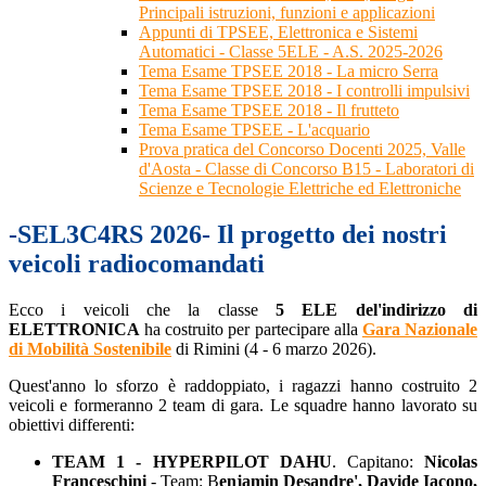
Principali istruzioni, funzioni e applicazioni
Appunti di TPSEE, Elettronica e Sistemi
Automatici - Classe 5ELE - A.S. 2025-2026
Tema Esame TPSEE 2018 - La micro Serra
Tema Esame TPSEE 2018 - I controlli impulsivi
Tema Esame TPSEE 2018 - Il frutteto
Tema Esame TPSEE - L'acquario
Prova pratica del Concorso Docenti 2025, Valle
d'Aosta - Classe di Concorso B15 - Laboratori di
Scienze e Tecnologie Elettriche ed Elettroniche
-SEL3C4RS 2026- Il progetto dei nostri
veicoli radiocomandati
Ecco i veicoli che la classe
5 ELE del'indirizzo di
ELETTRONICA
ha costruito per partecipare alla
Gara Nazionale
di Mobilità Sostenibile
di Rimini (4 - 6 marzo 2026).
Quest'anno lo sforzo è raddoppiato, i ragazzi hanno costruito 2
veicoli e formeranno 2 team di gara. Le squadre hanno lavorato su
obiettivi differenti:
TEAM 1 - HYPERPILOT DAHU
. Capitano:
Nicolas
Franceschini
- Team: B
enjamin Desandre', Davide Iacono,