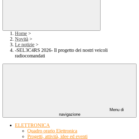
Home
>
Novità
>
Le notizie
>
-SEL3C4RS 2026- Il progetto dei nostri veicoli
radiocomandati
Menu di
navigazione
ELETTRONICA
Quadro orario Elettronica
Progetti, attività, idee ed eventi