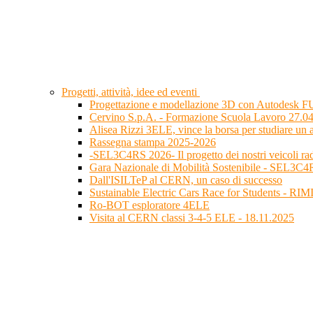
Progetti, attività, idee ed eventi
Progettazione e modellazione 3D con Autodesk FU
Cervino S.p.A. - Formazione Scuola Lavoro 27.0
Alisea Rizzi 3ELE, vince la borsa per studiare un
Rassegna stampa 2025-2026
-SEL3C4RS 2026- Il progetto dei nostri veicoli r
Gara Nazionale di Mobilità Sostenibile - SEL3C
Dall'ISILTeP al CERN, un caso di successo
Sustainable Electric Cars Race for Students - RI
Ro-BOT esploratore 4ELE
Visita al CERN classi 3-4-5 ELE - 18.11.2025