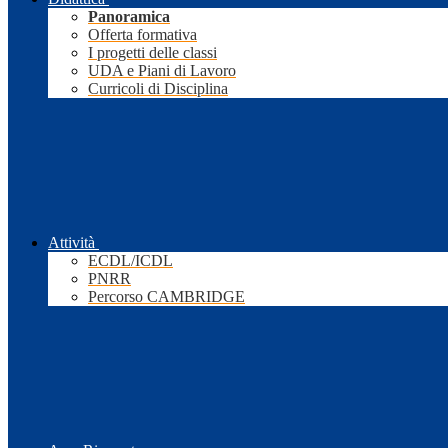
Panoramica
Offerta formativa
I progetti delle classi
UDA e Piani di Lavoro
Curricoli di Disciplina
Attività
ECDL/ICDL
PNRR
Percorso CAMBRIDGE