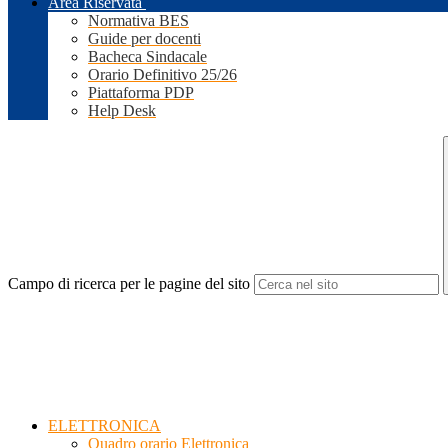
Area Riservata
Normativa BES
Guide per docenti
Bacheca Sindacale
Orario Definitivo 25/26
Piattaforma PDP
Help Desk
Campo di ricerca per le pagine del sito
ELETTRONICA
Quadro orario Elettronica