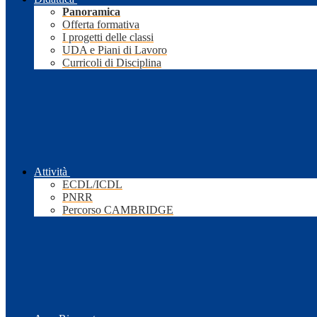
Panoramica
Offerta formativa
I progetti delle classi
UDA e Piani di Lavoro
Curricoli di Disciplina
Attività
ECDL/ICDL
PNRR
Percorso CAMBRIDGE