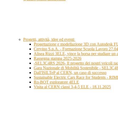
Progetti, attività, idee ed eventi
Progettazione e modellazione 3D con Autodesk FU
Cervino S.p.A. - Formazione Scuola Lavoro 27.0
Alisea Rizzi 3ELE, vince la borsa per studiare un
Rassegna stampa 2025-2026
-SEL3C4RS 2026- Il progetto dei nostri veicoli r
Gara Nazionale di Mobilità Sostenibile - SEL3C
Dall'ISILTeP al CERN, un caso di successo
Sustainable Electric Cars Race for Students - RI
Ro-BOT esploratore 4ELE
Visita al CERN classi 3-4-5 ELE - 18.11.2025