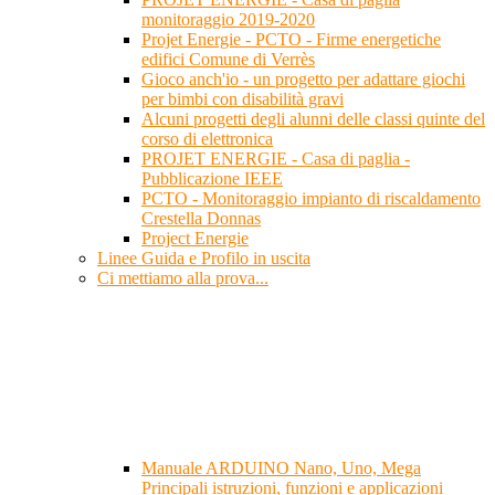
monitoraggio 2019-2020
Projet Energie - PCTO - Firme energetiche
edifici Comune di Verrès
Gioco anch'io - un progetto per adattare giochi
per bimbi con disabilità gravi
Alcuni progetti degli alunni delle classi quinte del
corso di elettronica
PROJET ENERGIE - Casa di paglia -
Pubblicazione IEEE
PCTO - Monitoraggio impianto di riscaldamento
Crestella Donnas
Project Energie
Linee Guida e Profilo in uscita
Ci mettiamo alla prova...
Manuale ARDUINO Nano, Uno, Mega
Principali istruzioni, funzioni e applicazioni