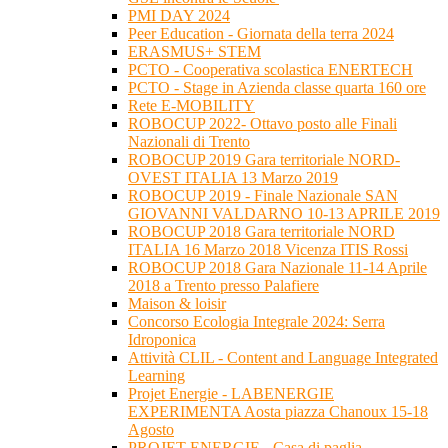
PMI DAY 2024
Peer Education - Giornata della terra 2024
ERASMUS+ STEM
PCTO - Cooperativa scolastica ENERTECH
PCTO - Stage in Azienda classe quarta 160 ore
Rete E-MOBILITY
ROBOCUP 2022- Ottavo posto alle Finali
Nazionali di Trento
ROBOCUP 2019 Gara territoriale NORD-
OVEST ITALIA 13 Marzo 2019
ROBOCUP 2019 - Finale Nazionale SAN
GIOVANNI VALDARNO 10-13 APRILE 2019
ROBOCUP 2018 Gara territoriale NORD
ITALIA 16 Marzo 2018 Vicenza ITIS Rossi
ROBOCUP 2018 Gara Nazionale 11-14 Aprile
2018 a Trento presso Palafiere
Maison & loisir
Concorso Ecologia Integrale 2024: Serra
Idroponica
Attività CLIL - Content and Language Integrated
Learning
Projet Energie - LABENERGIE
EXPERIMENTA Aosta piazza Chanoux 15-18
Agosto
PROJET ENERGIE - Casa di paglia