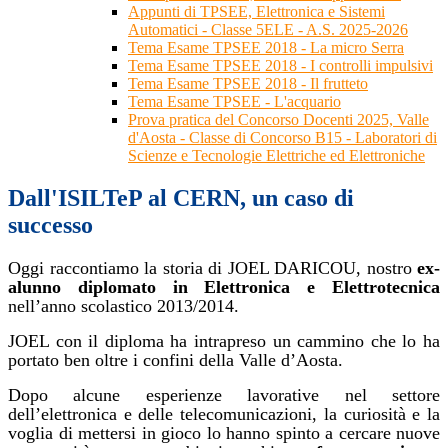
Appunti di TPSEE, Elettronica e Sistemi
Automatici - Classe 5ELE - A.S. 2025-2026
Tema Esame TPSEE 2018 - La micro Serra
Tema Esame TPSEE 2018 - I controlli impulsivi
Tema Esame TPSEE 2018 - Il frutteto
Tema Esame TPSEE - L'acquario
Prova pratica del Concorso Docenti 2025, Valle
d'Aosta - Classe di Concorso B15 - Laboratori di
Scienze e Tecnologie Elettriche ed Elettroniche
Dall'ISILTeP al CERN, un caso di
successo
Oggi raccontiamo la storia di JOEL DARICOU, nostro
ex-
alunno
diplomato in Elettronica e Elettrotecnica
nell’anno scolastico 2013/2014.
JOEL con il diploma ha intrapreso un cammino che lo ha
portato ben oltre i confini della Valle d’Aosta.
Dopo alcune esperienze lavorative nel settore
dell’elettronica e delle telecomunicazioni, la curiosità e la
voglia di mettersi in gioco lo hanno spinto a cercare nuove