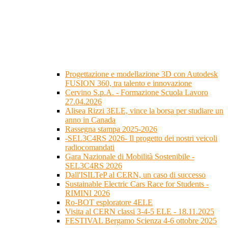
Progettazione e modellazione 3D con Autodesk
FUSION 360, tra talento e innovazione
Cervino S.p.A. - Formazione Scuola Lavoro
27.04.2026
Alisea Rizzi 3ELE, vince la borsa per studiare un
anno in Canada
Rassegna stampa 2025-2026
-SEL3C4RS 2026- Il progetto dei nostri veicoli
radiocomandati
Gara Nazionale di Mobilità Sostenibile -
SEL3C4RS 2026
Dall'ISILTeP al CERN, un caso di successo
Sustainable Electric Cars Race for Students -
RIMINI 2026
Ro-BOT esploratore 4ELE
Visita al CERN classi 3-4-5 ELE - 18.11.2025
FESTIVAL Bergamo Scienza 4-6 ottobre 2025