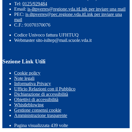
Tel:
0125/929484
Email:
is-iltpverres@regione.vda.it
Link per inviare una mail
PEC:
is-iltpverres@pec.regione.vda.it
Link per inviare una
mail
C.F.: 91070370076
Codice Univoco fattura UFHTUQ
Webmaster sito-isiltep@mail.scuole.vda.it
Sezione Link Utili
Cookie policy
Note legali
Informativa Privacy
Ufficio Relazioni con il Pubblico
Dichiarazione di accessibilità
Obiettivi di accessibilità
Whistleblowing
Gestione consensi cookie
Amministrazione trasparente
Pagina visualizzata
439
volte