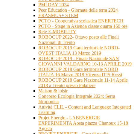
PMI DAY 2024
Peer Education - Giornata della terra 2024
ERASMUS+ STEM
PCTO - Cooperativa scolastica ENERTECH
PCTO - Stage in Azienda classe quarta 160 ore
Rete E-MOBILITY
ROBOCUP 2022- Ottavo posto alle Finali
Nazionali di Trento
ROBOCUP 2019 Gara territoriale NORD-
OVEST ITALIA 13 Marzo 2019
ROBOCUP 2019 - Finale Nazionale SAN
GIOVANNI VALDARNO 10-13 APRILE 2019
ROBOCUP 2018 Gara territoriale NORD
ITALIA 16 Marzo 2018 Vicenza ITIS Rossi
ROBOCUP 2018 Gara Nazionale 11-14 Aprile
2018 a Trento presso Palafiere
Maison & loisir
Concorso Ecologia Integrale 2024: Serra
Idroponica
Attività CLIL - Content and Language Integrated
Learning
Projet Energie - LABENERGIE
EXPERIMENTA Aosta piazza Chanoux 15-18
Agosto
PROJET ENERGIE - Casa di paglia