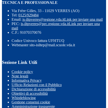
TECNICA E PROFESSIONALE
Via Frère Gilles, 33 - 11029 VERRES (AO)
Tel:
0125/929484
Email:
is-iltpverres@regione.vda.it
Link per inviare una mail
PEC:
is-iltpverres@pec.regione.vda.it
Link per inviare una
mail
C.F.: 91070370076
Codice Univoco fattura UFHTUQ
Webmaster sito-isiltep@mail.scuole.vda.it
Sezione Link Utili
Cookie policy
Note legali
Informativa Privacy
Ufficio Relazioni con il Pubblico
Dichiarazione di accessibilità
Obiettivi di accessibilità
Whistleblowing
Gestione consensi cookie
Amministrazione trasparente