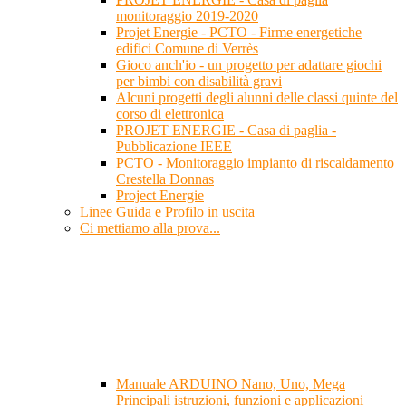
monitoraggio 2019-2020
Projet Energie - PCTO - Firme energetiche
edifici Comune di Verrès
Gioco anch'io - un progetto per adattare giochi
per bimbi con disabilità gravi
Alcuni progetti degli alunni delle classi quinte del
corso di elettronica
PROJET ENERGIE - Casa di paglia -
Pubblicazione IEEE
PCTO - Monitoraggio impianto di riscaldamento
Crestella Donnas
Project Energie
Linee Guida e Profilo in uscita
Ci mettiamo alla prova...
Manuale ARDUINO Nano, Uno, Mega
Principali istruzioni, funzioni e applicazioni