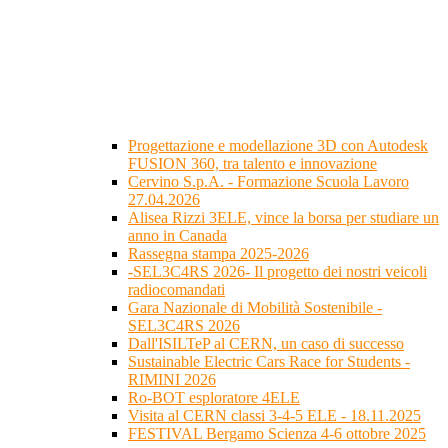
Progettazione e modellazione 3D con Autodesk
FUSION 360, tra talento e innovazione
Cervino S.p.A. - Formazione Scuola Lavoro
27.04.2026
Alisea Rizzi 3ELE, vince la borsa per studiare un
anno in Canada
Rassegna stampa 2025-2026
-SEL3C4RS 2026- Il progetto dei nostri veicoli
radiocomandati
Gara Nazionale di Mobilità Sostenibile -
SEL3C4RS 2026
Dall'ISILTeP al CERN, un caso di successo
Sustainable Electric Cars Race for Students -
RIMINI 2026
Ro-BOT esploratore 4ELE
Visita al CERN classi 3-4-5 ELE - 18.11.2025
FESTIVAL Bergamo Scienza 4-6 ottobre 2025