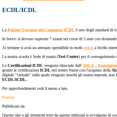
ECDL/ICDL
La
Patente Europea del Computer ICDL
è uno degli standard di ri
In breve: si devono superare 7 esami nel corso di 5 anni con domande 
Al termine si avrà un attestato spendibile in molti
ambiti
a livello inte
La nostra scuola è Sede di esami (
Test Center
) per il conseguimento 
Le
Certificazioni ICDL
vengono rilasciate dall'
AICA – Associazione
gestire le certificazioni
ICDL
nel nostro Paese con l'acquisto della
Sk
digitale "virtuale" sulla quale vengono inseriti gli esami superati, non
ECDL/ICDL.
Per approfondimenti vedi il menu a lato.
Notizie
Pubblicato da
Questo sito o gli strumenti terzi da questo utilizzati si avvalgono di coo