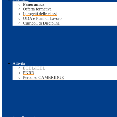
Panoramica
Offerta formativa
I progetti delle classi
UDA e Piani di Lavoro
Curricoli di Disciplina
Attività
ECDL/ICDL
PNRR
Percorso CAMBRIDGE