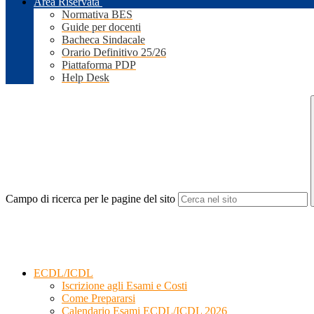
Area Riservata
Normativa BES
Guide per docenti
Bacheca Sindacale
Orario Definitivo 25/26
Piattaforma PDP
Help Desk
Campo di ricerca per le pagine del sito
ECDL/ICDL
Iscrizione agli Esami e Costi
Come Prepararsi
Calendario Esami ECDL/ICDL 2026