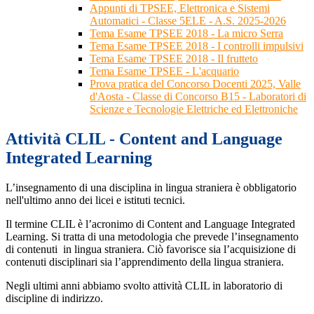
Appunti di TPSEE, Elettronica e Sistemi
Automatici - Classe 5ELE - A.S. 2025-2026
Tema Esame TPSEE 2018 - La micro Serra
Tema Esame TPSEE 2018 - I controlli impulsivi
Tema Esame TPSEE 2018 - Il frutteto
Tema Esame TPSEE - L'acquario
Prova pratica del Concorso Docenti 2025, Valle
d'Aosta - Classe di Concorso B15 - Laboratori di
Scienze e Tecnologie Elettriche ed Elettroniche
Attività CLIL - Content and Language
Integrated Learning
L’insegnamento di una disciplina in lingua straniera è obbligatorio
nell'ultimo anno dei licei e istituti tecnici.
Il termine CLIL è l’acronimo di Content and Language Integrated
Learning. Si tratta di una metodologia che prevede l’insegnamento
di contenuti in lingua straniera. Ciò favorisce sia l’acquisizione di
contenuti disciplinari sia l’apprendimento della lingua straniera.
Negli ultimi anni abbiamo svolto attività CLIL in laboratorio di
discipline di indirizzo.