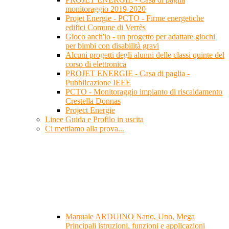
monitoraggio 2019-2020
Projet Energie - PCTO - Firme energetiche
edifici Comune di Verrès
Gioco anch'io - un progetto per adattare giochi
per bimbi con disabilità gravi
Alcuni progetti degli alunni delle classi quinte del
corso di elettronica
PROJET ENERGIE - Casa di paglia -
Pubblicazione IEEE
PCTO - Monitoraggio impianto di riscaldamento
Crestella Donnas
Project Energie
Linee Guida e Profilo in uscita
Ci mettiamo alla prova...
Manuale ARDUINO Nano, Uno, Mega
Principali istruzioni, funzioni e applicazioni