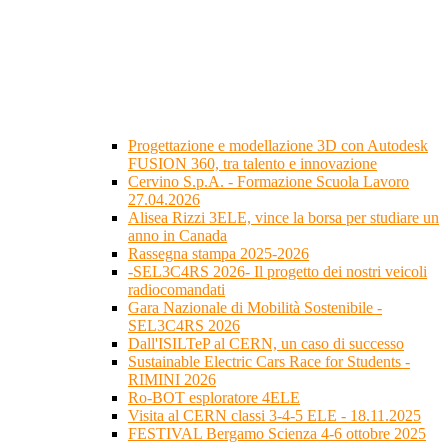
Progettazione e modellazione 3D con Autodesk
FUSION 360, tra talento e innovazione
Cervino S.p.A. - Formazione Scuola Lavoro
27.04.2026
Alisea Rizzi 3ELE, vince la borsa per studiare un
anno in Canada
Rassegna stampa 2025-2026
-SEL3C4RS 2026- Il progetto dei nostri veicoli
radiocomandati
Gara Nazionale di Mobilità Sostenibile -
SEL3C4RS 2026
Dall'ISILTeP al CERN, un caso di successo
Sustainable Electric Cars Race for Students -
RIMINI 2026
Ro-BOT esploratore 4ELE
Visita al CERN classi 3-4-5 ELE - 18.11.2025
FESTIVAL Bergamo Scienza 4-6 ottobre 2025