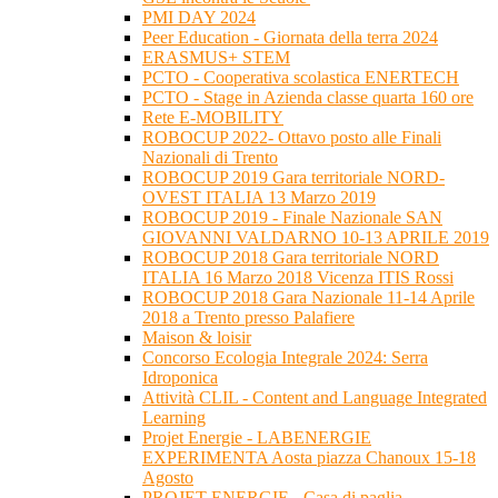
PMI DAY 2024
Peer Education - Giornata della terra 2024
ERASMUS+ STEM
PCTO - Cooperativa scolastica ENERTECH
PCTO - Stage in Azienda classe quarta 160 ore
Rete E-MOBILITY
ROBOCUP 2022- Ottavo posto alle Finali
Nazionali di Trento
ROBOCUP 2019 Gara territoriale NORD-
OVEST ITALIA 13 Marzo 2019
ROBOCUP 2019 - Finale Nazionale SAN
GIOVANNI VALDARNO 10-13 APRILE 2019
ROBOCUP 2018 Gara territoriale NORD
ITALIA 16 Marzo 2018 Vicenza ITIS Rossi
ROBOCUP 2018 Gara Nazionale 11-14 Aprile
2018 a Trento presso Palafiere
Maison & loisir
Concorso Ecologia Integrale 2024: Serra
Idroponica
Attività CLIL - Content and Language Integrated
Learning
Projet Energie - LABENERGIE
EXPERIMENTA Aosta piazza Chanoux 15-18
Agosto
PROJET ENERGIE - Casa di paglia