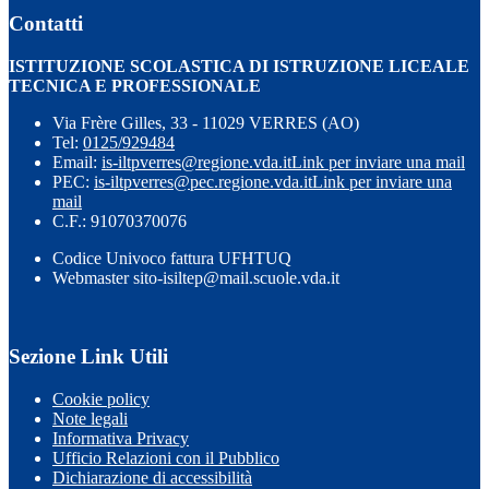
Contatti
ISTITUZIONE SCOLASTICA DI ISTRUZIONE LICEALE
TECNICA E PROFESSIONALE
Via Frère Gilles, 33 - 11029 VERRES (AO)
Tel:
0125/929484
Email:
is-iltpverres@regione.vda.it
Link per inviare una mail
PEC:
is-iltpverres@pec.regione.vda.it
Link per inviare una
mail
C.F.: 91070370076
Codice Univoco fattura UFHTUQ
Webmaster sito-isiltep@mail.scuole.vda.it
Sezione Link Utili
Cookie policy
Note legali
Informativa Privacy
Ufficio Relazioni con il Pubblico
Dichiarazione di accessibilità