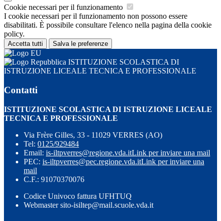
Cookie necessari per il funzionamento
I cookie necessari per il funzionamento non possono essere
disabilitati. È possibile consultare l'elenco nella pagina della cookie
policy.
Accetta tutti
Salva le preferenze
ISTITUZIONE SCOLASTICA DI
ISTRUZIONE LICEALE TECNICA E PROFESSIONALE
Contatti
ISTITUZIONE SCOLASTICA DI ISTRUZIONE LICEALE
TECNICA E PROFESSIONALE
Via Frère Gilles, 33 - 11029 VERRES (AO)
Tel:
0125/929484
Email:
is-iltpverres@regione.vda.it
Link per inviare una mail
PEC:
is-iltpverres@pec.regione.vda.it
Link per inviare una
mail
C.F.: 91070370076
Codice Univoco fattura UFHTUQ
Webmaster sito-isiltep@mail.scuole.vda.it