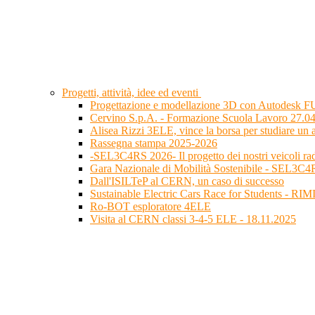
Progetti, attività, idee ed eventi
Progettazione e modellazione 3D con Autodesk FU
Cervino S.p.A. - Formazione Scuola Lavoro 27.0
Alisea Rizzi 3ELE, vince la borsa per studiare un
Rassegna stampa 2025-2026
-SEL3C4RS 2026- Il progetto dei nostri veicoli r
Gara Nazionale di Mobilità Sostenibile - SEL3C
Dall'ISILTeP al CERN, un caso di successo
Sustainable Electric Cars Race for Students - RI
Ro-BOT esploratore 4ELE
Visita al CERN classi 3-4-5 ELE - 18.11.2025