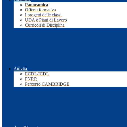
Panoramica
Offerta formativa
I progetti delle classi
UDA e Piani di Lavoro
Curricoli di Disciplina
Attività
ECDL/ICDL
PNRR
Percorso CAMBRIDGE