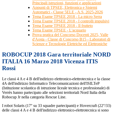
Principali istruzioni, funzioni e applicazioni
Appunti di TPSEE, Elettronica e Sistemi
Automatici - Classe 5ELE - A.S. 2025-2026
Tema Esame TPSEE 2018 - La micro Serra
Tema Esame TPSEE 2018 - I controlli impulsivi
Tema Esame TPSEE 2018 - Il frutteto
Tema Esame TPSEE - L'acquario
Prova pratica del Concorso Docenti 2025, Valle
d'Aosta - Classe di Concorso B15 - Laboratori di
Scienze e Tecnologie Elettriche ed Elettroniche
ROBOCUP 2018 Gara territoriale NORD
ITALIA 16 Marzo 2018 Vicenza ITIS
Rossi
Le classi 4 A e 4 B dell'indirizzo elettronico-elettrotecnica e la classe
4A dell'indirizzo Informatico Telecomunicazioni dell'ISILTeP
(Istituzione scolastica di istruzione liceale tecnica e professionale) di
Verrès hanno partecipato alle selezioni territoriali Nord Italia della
Robocup Jr nella categoria
Rescue Line.
I robot Solaris (17° su 33 squadre partecipanti) e Hovercraft (22°/33)
delle classi 4 A e 4 B dell'indirizzo elettronico-elettrotecnica si sono