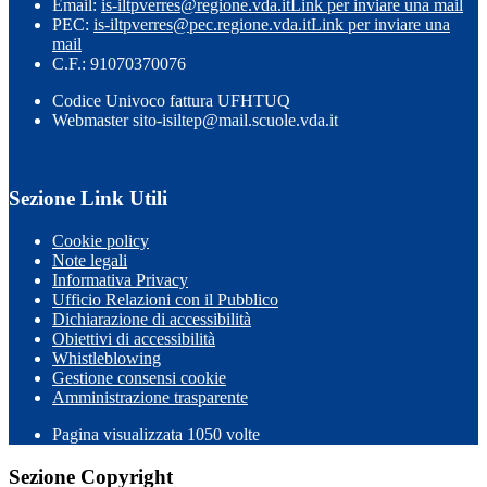
Email:
is-iltpverres@regione.vda.it
Link per inviare una mail
PEC:
is-iltpverres@pec.regione.vda.it
Link per inviare una
mail
C.F.: 91070370076
Codice Univoco fattura UFHTUQ
Webmaster sito-isiltep@mail.scuole.vda.it
Sezione Link Utili
Cookie policy
Note legali
Informativa Privacy
Ufficio Relazioni con il Pubblico
Dichiarazione di accessibilità
Obiettivi di accessibilità
Whistleblowing
Gestione consensi cookie
Amministrazione trasparente
Pagina visualizzata
1050
volte
Sezione Copyright