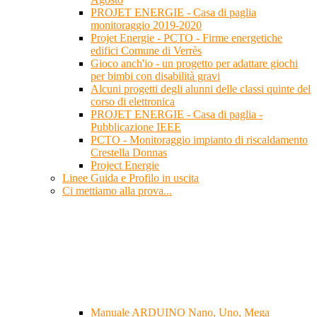
PROJET ENERGIE - Casa di paglia
monitoraggio 2019-2020
Projet Energie - PCTO - Firme energetiche
edifici Comune di Verrès
Gioco anch'io - un progetto per adattare giochi
per bimbi con disabilità gravi
Alcuni progetti degli alunni delle classi quinte del
corso di elettronica
PROJET ENERGIE - Casa di paglia -
Pubblicazione IEEE
PCTO - Monitoraggio impianto di riscaldamento
Crestella Donnas
Project Energie
Linee Guida e Profilo in uscita
Ci mettiamo alla prova...
Manuale ARDUINO Nano, Uno, Mega