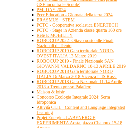
GSE incontra le Scuole'
PMI DAY 2024
Peer Education - Giornata della terra 2024
ERASMUS+ STEM
PCTO - Cooperativa scolastica ENERTECH
PCTO - Stage in Azienda classe quarta 160 ore
Rete E-MOBILITY
ROBOCUP 2022- Ottavo posto alle Finali
Nazionali di Trento
ROBOCUP 2019 Gara territoriale NORD-
OVEST ITALIA 13 Marzo 2019
ROBOCUP 2019 - Finale Nazionale SAN
GIOVANNI VALDARNO 10-13 APRILE 2019
ROBOCUP 2018 Gara territoriale NORD
ITALIA 16 Marzo 2018 Vicenza ITIS Rossi
ROBOCUP 2018 Gara Nazionale 11-14 Aprile
2018 a Trento presso Palafiere
Maison & loisir
Concorso Ecologia Integrale 2024: Serra
Idroponica
Attività CLIL - Content and Language Integrated
Learning
Projet Energie - LABENERGIE
EXPERIMENTA Aosta piazza Chanoux 15-18
Agosto