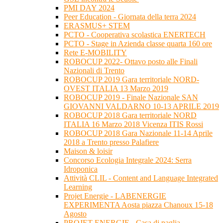
PMI DAY 2024
Peer Education - Giornata della terra 2024
ERASMUS+ STEM
PCTO - Cooperativa scolastica ENERTECH
PCTO - Stage in Azienda classe quarta 160 ore
Rete E-MOBILITY
ROBOCUP 2022- Ottavo posto alle Finali
Nazionali di Trento
ROBOCUP 2019 Gara territoriale NORD-
OVEST ITALIA 13 Marzo 2019
ROBOCUP 2019 - Finale Nazionale SAN
GIOVANNI VALDARNO 10-13 APRILE 2019
ROBOCUP 2018 Gara territoriale NORD
ITALIA 16 Marzo 2018 Vicenza ITIS Rossi
ROBOCUP 2018 Gara Nazionale 11-14 Aprile
2018 a Trento presso Palafiere
Maison & loisir
Concorso Ecologia Integrale 2024: Serra
Idroponica
Attività CLIL - Content and Language Integrated
Learning
Projet Energie - LABENERGIE
EXPERIMENTA Aosta piazza Chanoux 15-18
Agosto
PROJET ENERGIE - Casa di paglia