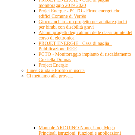
monitoraggio 2019-2020
Projet Energie - PCTO - Firme energetiche
edifici Comune di Verrès
Gioco anch'io - un progetto per adattare giochi
per bimbi con disabilità gravi
Alcuni progetti degli alunni delle classi quinte del
corso di elettronica
PROJET ENERGIE - Casa di paglia -
Pubblicazione IEEE
PCTO - Monitoraggio impianto di riscaldamento
Crestella Donnas
Project Energie
Linee Guida e Profilo in uscita
Ci mettiamo alla prova...
Manuale ARDUINO Nano, Uno, Mega
Principali istruzioni, funzioni e applicazioni