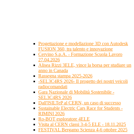
Progettazione e modellazione 3D con Autodesk
FUSION 360, tra talento e innovazione
Cervino S.p.A. - Formazione Scuola Lavoro
27.04.2026
Alisea Rizzi 3ELE, vince la borsa per studiare un
anno in Canada
Rassegna stampa 2025-2026
-SEL3C4RS 2026- Il progetto dei nostri veicoli
radiocomandati
Gara Nazionale di Mobilità Sostenibile -
SEL3C4RS 2026
Dall'ISILTeP al CERN, un caso di successo
Sustainable Electric Cars Race for Students -
RIMINI 2026
Ro-BOT esploratore 4ELE
Visita al CERN classi 3-4-5 ELE - 18.11.2025
FESTIVAL Bergamo Scienza 4-6 ottobre 2025