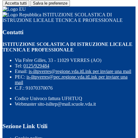
Accetta tutti
Salva le preferenze
ISTITUZIONE SCOLASTICA DI
ISTRUZIONE LICEALE TECNICA E PROFESSIONALE
Contatti
ISTITUZIONE SCOLASTICA DI ISTRUZIONE LICEALE
TECNICA E PROFESSIONALE
Via Frère Gilles, 33 - 11029 VERRES (AO)
Tel:
0125/929484
Email:
is-iltpverres@regione.vda.it
Link per inviare una mail
PEC:
is-iltpverres@pec.regione.vda.it
Link per inviare una
mail
C.F.: 91070370076
Codice Univoco fattura UFHTUQ
Webmaster sito-isiltep@mail.scuole.vda.it
Sezione Link Utili