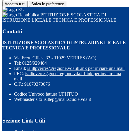
Accetta tutti
Salva le preferenze
ISTITUZIONE SCOLASTICA DI
ISTRUZIONE LICEALE TECNICA E PROFESSIONALE
Contatti
ISTITUZIONE SCOLASTICA DI ISTRUZIONE LICEALE
TECNICA E PROFESSIONALE
Via Frère Gilles, 33 - 11029 VERRES (AO)
Tel:
0125/929484
Email:
is-iltpverres@regione.vda.it
Link per inviare una mail
PEC:
is-iltpverres@pec.regione.vda.it
Link per inviare una
mail
C.F.: 91070370076
Codice Univoco fattura UFHTUQ
Webmaster sito-isiltep@mail.scuole.vda.it
Sezione Link Utili