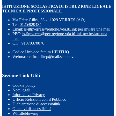
ISTITUZIONE SCOLASTICA DI ISTRUZIONE LICEALE
TECNICA E PROFESSIONALE
Via Frère Gilles, 33 - 11029 VERRES (AO)
Tel:
0125/929484
Email:
is-iltpverres@regione.vda.it
Link per inviare una mail
PEC:
is-iltpverres@pec.regione.vda.it
Link per inviare una
mail
C.F.: 91070370076
Codice Univoco fattura UFHTUQ
Webmaster sito-isiltep@mail.scuole.vda.it
Sezione Link Utili
Cookie policy
Note legali
Informativa Privacy
Ufficio Relazioni con il Pubblico
Dichiarazione di accessibilità
Obiettivi di accessibilità
Whistleblowing