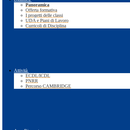
Panoramica
Offerta formativa
I progetti delle classi
UDA e Piani di Lavoro
Curricoli di Disciplina
Attività
ECDL/ICDL
PNRR
Percorso CAMBRIDGE