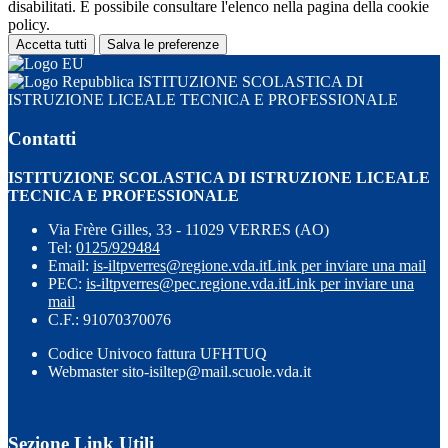
disabilitati. È possibile consultare l'elenco nella pagina della cookie
policy.
Accetta tutti
Salva le preferenze
ISTITUZIONE SCOLASTICA DI
ISTRUZIONE LICEALE TECNICA E PROFESSIONALE
Contatti
ISTITUZIONE SCOLASTICA DI ISTRUZIONE LICEALE
TECNICA E PROFESSIONALE
Via Frère Gilles, 33 - 11029 VERRES (AO)
Tel:
0125/929484
Email:
is-iltpverres@regione.vda.it
Link per inviare una mail
PEC:
is-iltpverres@pec.regione.vda.it
Link per inviare una
mail
C.F.: 91070370076
Codice Univoco fattura UFHTUQ
Webmaster sito-isiltep@mail.scuole.vda.it
Sezione Link Utili