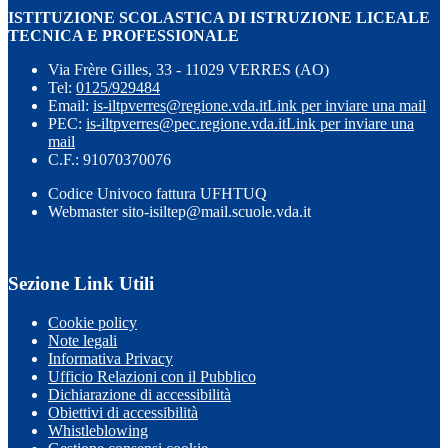
ISTITUZIONE SCOLASTICA DI ISTRUZIONE LICEALE
TECNICA E PROFESSIONALE
Via Frère Gilles, 33 - 11029 VERRES (AO)
Tel:
0125/929484
Email:
is-iltpverres@regione.vda.it
Link per inviare una mail
PEC:
is-iltpverres@pec.regione.vda.it
Link per inviare una
mail
C.F.: 91070370076
Codice Univoco fattura UFHTUQ
Webmaster sito-isiltep@mail.scuole.vda.it
Sezione Link Utili
Cookie policy
Note legali
Informativa Privacy
Ufficio Relazioni con il Pubblico
Dichiarazione di accessibilità
Obiettivi di accessibilità
Whistleblowing