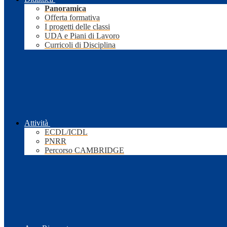
Panoramica
Offerta formativa
I progetti delle classi
UDA e Piani di Lavoro
Curricoli di Disciplina
Attività
ECDL/ICDL
PNRR
Percorso CAMBRIDGE