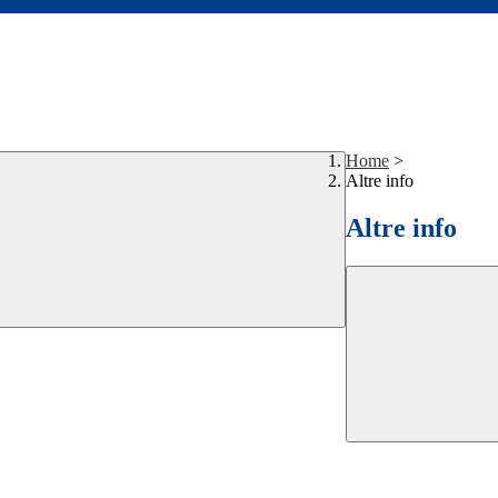
Home
>
Altre info
Altre info