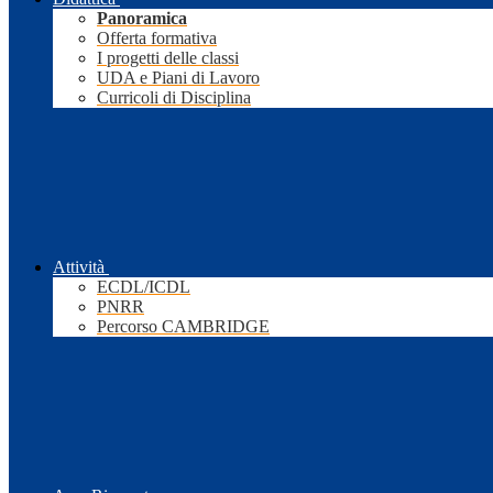
Panoramica
Offerta formativa
I progetti delle classi
UDA e Piani di Lavoro
Curricoli di Disciplina
Attività
ECDL/ICDL
PNRR
Percorso CAMBRIDGE