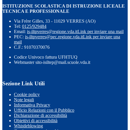
ISTITUZIONE SCOLASTICA DI ISTRUZIONE LICEALE
TECNICA E PROFESSIONALE
Via Frère Gilles, 33 - 11029 VERRES (AO)
Tel:
0125/929484
Email:
is-iltpverres@regione.vda.it
Link per inviare una mail
PEC:
is-iltpverres@pec.regione.vda.it
Link per inviare una
mail
C.F.: 91070370076
Codice Univoco fattura UFHTUQ
Webmaster sito-isiltep@mail.scuole.vda.it
Sezione Link Utili
Cookie policy
Note legali
Informativa Privacy
Ufficio Relazioni con il Pubblico
Dichiarazione di accessibilità
Obiettivi di accessibilità
Whistleblowing