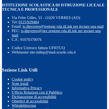
ISTITUZIONE SCOLASTICA DI ISTRUZIONE LICEALE
TECNICA E PROFESSIONALE
Via Frère Gilles, 33 - 11029 VERRES (AO)
Tel:
0125/929484
Email:
is-iltpverres@regione.vda.it
Link per inviare una mail
PEC:
is-iltpverres@pec.regione.vda.it
Link per inviare una
mail
C.F.: 91070370076
Codice Univoco fattura UFHTUQ
Webmaster sito-isiltep@mail.scuole.vda.it
Sezione Link Utili
Cookie policy
Note legali
Informativa Privacy
Ufficio Relazioni con il Pubblico
Dichiarazione di accessibilità
Obiettivi di accessibilità
Whistleblowing