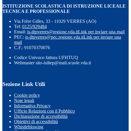
ISTITUZIONE SCOLASTICA DI ISTRUZIONE LICEALE
TECNICA E PROFESSIONALE
Via Frère Gilles, 33 - 11029 VERRES (AO)
Tel:
0125/929484
Email:
is-iltpverres@regione.vda.it
Link per inviare una mail
PEC:
is-iltpverres@pec.regione.vda.it
Link per inviare una
mail
C.F.: 91070370076
Codice Univoco fattura UFHTUQ
Webmaster sito-isiltep@mail.scuole.vda.it
Sezione Link Utili
Cookie policy
Note legali
Informativa Privacy
Ufficio Relazioni con il Pubblico
Dichiarazione di accessibilità
Obiettivi di accessibilità
Whistleblowing