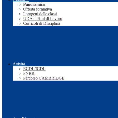
Panoramica
Offerta formativa
I progetti delle classi
UDA e Piani di Lavoro
Curricoli di Disciplina
Attività
ECDL/ICDL
PNRR
Percorso CAMBRIDGE