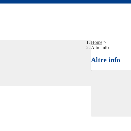
Home
>
Altre info
Altre info