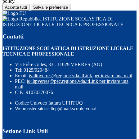
policy.
Accetta tutti
Salva le preferenze
ISTITUZIONE SCOLASTICA DI
ISTRUZIONE LICEALE TECNICA E PROFESSIONALE
Contatti
ISTITUZIONE SCOLASTICA DI ISTRUZIONE LICEALE
TECNICA E PROFESSIONALE
Via Frère Gilles, 33 - 11029 VERRES (AO)
Tel:
0125/929484
Email:
is-iltpverres@regione.vda.it
Link per inviare una mail
PEC:
is-iltpverres@pec.regione.vda.it
Link per inviare una
mail
C.F.: 91070370076
Codice Univoco fattura UFHTUQ
Webmaster sito-isiltep@mail.scuole.vda.it
Sezione Link Utili