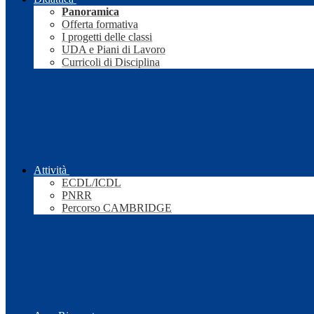
Panoramica
Offerta formativa
I progetti delle classi
UDA e Piani di Lavoro
Curricoli di Disciplina
Attività
ECDL/ICDL
PNRR
Percorso CAMBRIDGE