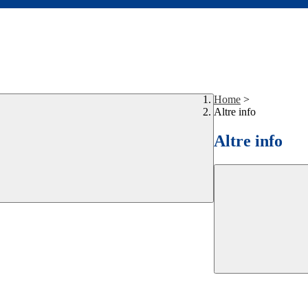
Home
>
Altre info
Altre info