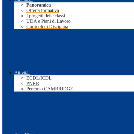
Panoramica
Offerta formativa
I progetti delle classi
UDA e Piani di Lavoro
Curricoli di Disciplina
Attività
ECDL/ICDL
PNRR
Percorso CAMBRIDGE