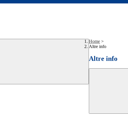
Home
>
Altre info
Altre info