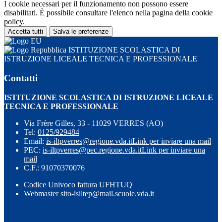
I cookie necessari per il funzionamento non possono essere
disabilitati. È possibile consultare l'elenco nella pagina della cookie
policy.
Accetta tutti
Salva le preferenze
ISTITUZIONE SCOLASTICA DI
ISTRUZIONE LICEALE TECNICA E PROFESSIONALE
Contatti
ISTITUZIONE SCOLASTICA DI ISTRUZIONE LICEALE
TECNICA E PROFESSIONALE
Via Frère Gilles, 33 - 11029 VERRES (AO)
Tel:
0125/929484
Email:
is-iltpverres@regione.vda.it
Link per inviare una mail
PEC:
is-iltpverres@pec.regione.vda.it
Link per inviare una
mail
C.F.: 91070370076
Codice Univoco fattura UFHTUQ
Webmaster sito-isiltep@mail.scuole.vda.it