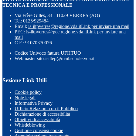
TECNICA E PROFESSIONALE
Via Frère Gilles, 33 - 11029 VERRES (AO)
Tel:
0125/929484
Email:
is-iltpverres@regione.vda.it
Link per inviare una mail
PEC:
is-iltpverres@pec.regione.vda.it
Link per inviare una
mail
C.F.: 91070370076
Codice Univoco fattura UFHTUQ
Webmaster sito-isiltep@mail.scuole.vda.it
Sezione Link Utili
Cookie policy
Note legali
Informativa Privacy
Ufficio Relazioni con il Pubblico
Dichiarazione di accessibilità
Obiettivi di accessibilità
Whistleblowing
Gestione consensi cookie
Amministrazione trasparente