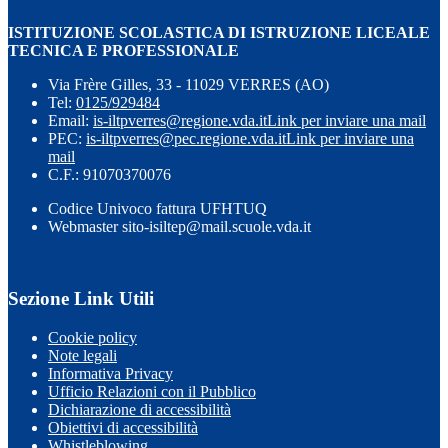
ISTITUZIONE SCOLASTICA DI ISTRUZIONE LICEALE
TECNICA E PROFESSIONALE
Via Frère Gilles, 33 - 11029 VERRES (AO)
Tel:
0125/929484
Email:
is-iltpverres@regione.vda.it
Link per inviare una mail
PEC:
is-iltpverres@pec.regione.vda.it
Link per inviare una
mail
C.F.: 91070370076
Codice Univoco fattura UFHTUQ
Webmaster sito-isiltep@mail.scuole.vda.it
Sezione Link Utili
Cookie policy
Note legali
Informativa Privacy
Ufficio Relazioni con il Pubblico
Dichiarazione di accessibilità
Obiettivi di accessibilità
Whistleblowing