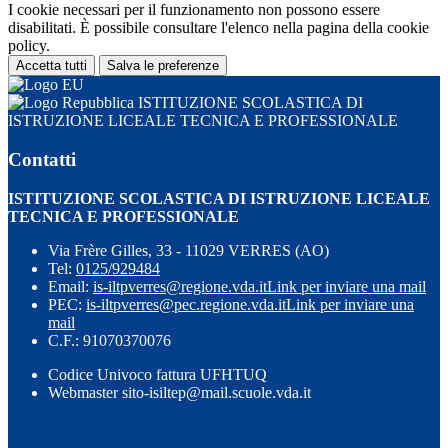
I cookie necessari per il funzionamento non possono essere
disabilitati. È possibile consultare l'elenco nella pagina della cookie
policy.
Accetta tutti
Salva le preferenze
ISTITUZIONE SCOLASTICA DI
ISTRUZIONE LICEALE TECNICA E PROFESSIONALE
Contatti
ISTITUZIONE SCOLASTICA DI ISTRUZIONE LICEALE
TECNICA E PROFESSIONALE
Via Frère Gilles, 33 - 11029 VERRES (AO)
Tel:
0125/929484
Email:
is-iltpverres@regione.vda.it
Link per inviare una mail
PEC:
is-iltpverres@pec.regione.vda.it
Link per inviare una
mail
C.F.: 91070370076
Codice Univoco fattura UFHTUQ
Webmaster sito-isiltep@mail.scuole.vda.it