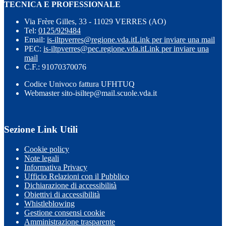
TECNICA E PROFESSIONALE
Via Frère Gilles, 33 - 11029 VERRES (AO)
Tel:
0125/929484
Email:
is-iltpverres@regione.vda.it
Link per inviare una mail
PEC:
is-iltpverres@pec.regione.vda.it
Link per inviare una
mail
C.F.: 91070370076
Codice Univoco fattura UFHTUQ
Webmaster sito-isiltep@mail.scuole.vda.it
Sezione Link Utili
Cookie policy
Note legali
Informativa Privacy
Ufficio Relazioni con il Pubblico
Dichiarazione di accessibilità
Obiettivi di accessibilità
Whistleblowing
Gestione consensi cookie
Amministrazione trasparente