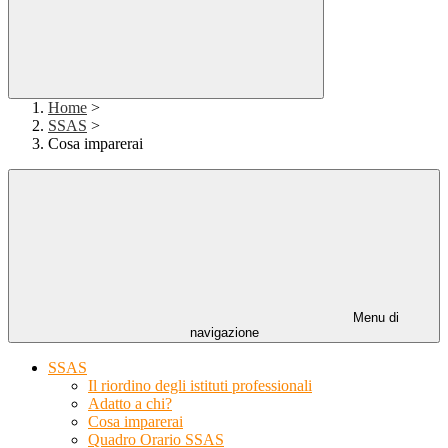
Home
>
SSAS
>
Cosa imparerai
Menu di
navigazione
SSAS
Il riordino degli istituti professionali
Adatto a chi?
Cosa imparerai
Quadro Orario SSAS