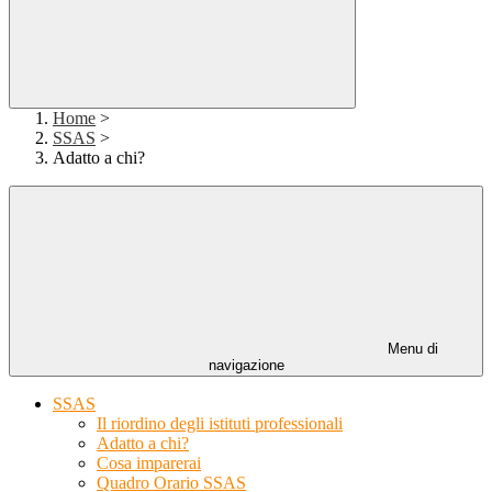
Home
>
SSAS
>
Adatto a chi?
Menu di
navigazione
SSAS
Il riordino degli istituti professionali
Adatto a chi?
Cosa imparerai
Quadro Orario SSAS