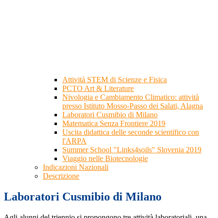
Attività STEM di Scienze e Fisica
PCTO Art & Literature
Nivologia e Cambiamento Climatico: attività
presso Istituto Mosso-Passo dei Salati, Alagna
Laboratori Cusmibio di Milano
Matematica Senza Frontiere 2019
Uscita didattica delle seconde scientifico con
l'ARPA
Summer School "Links4soils" Slovenia 2019
Viaggio nelle Biotecnologie
Indicazioni Nazionali
Descrizione
Laboratori Cusmibio di Milano
Agli alunni del triennio si propongono tre attività laboratoriali, una