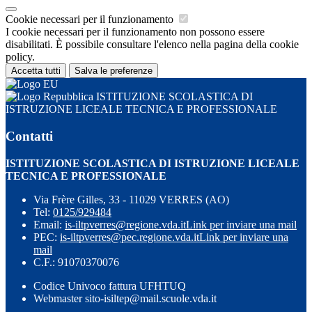
Cookie necessari per il funzionamento
I cookie necessari per il funzionamento non possono essere
disabilitati. È possibile consultare l'elenco nella pagina della cookie
policy.
Accetta tutti
Salva le preferenze
ISTITUZIONE SCOLASTICA DI
ISTRUZIONE LICEALE TECNICA E PROFESSIONALE
Contatti
ISTITUZIONE SCOLASTICA DI ISTRUZIONE LICEALE
TECNICA E PROFESSIONALE
Via Frère Gilles, 33 - 11029 VERRES (AO)
Tel:
0125/929484
Email:
is-iltpverres@regione.vda.it
Link per inviare una mail
PEC:
is-iltpverres@pec.regione.vda.it
Link per inviare una
mail
C.F.: 91070370076
Codice Univoco fattura UFHTUQ
Webmaster sito-isiltep@mail.scuole.vda.it