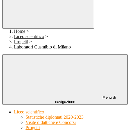
Home
>
Liceo scientifico
>
Progetti
>
Laboratori Cusmibio di Milano
Menu di
navigazione
Liceo scientifico
Statistiche diplomati 2020-2023
Visite didattiche e Concorsi
Progetti