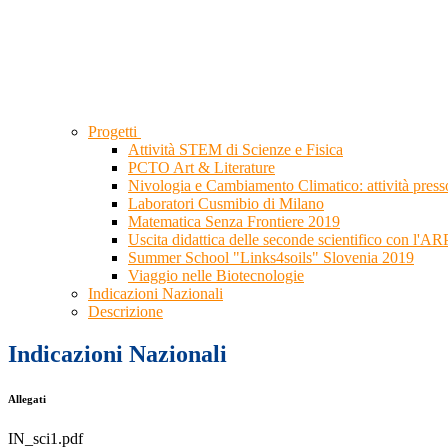
Progetti
Attività STEM di Scienze e Fisica
PCTO Art & Literature
Nivologia e Cambiamento Climatico: attività presso
Laboratori Cusmibio di Milano
Matematica Senza Frontiere 2019
Uscita didattica delle seconde scientifico con l'A
Summer School "Links4soils" Slovenia 2019
Viaggio nelle Biotecnologie
Indicazioni Nazionali
Descrizione
Indicazioni Nazionali
Allegati
IN_sci1.pdf