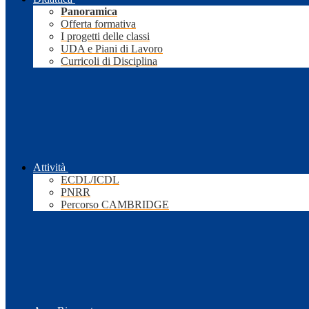
Panoramica
Offerta formativa
I progetti delle classi
UDA e Piani di Lavoro
Curricoli di Disciplina
Attività
ECDL/ICDL
PNRR
Percorso CAMBRIDGE