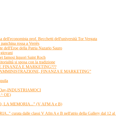
nza dell'economista prof. Becchetti dell'università Tor Vergata
a panchina rossa a Verrès
 dell'Eroe della Patria Nazario Sauro
i giovani
ei famosi liquori Saint Roch
orialità si sposa con la tradizione
E FINANZA E MARKETING???
“AMMINISTRAZIONE, FINANZA E MARKETING”
quila
l PMI Day-INDUSTRIAMOCI
 1^ OE)
DO, LA MEMORIA..." (V AFM A e B)
urata dalle classi V Afm A e B nell'atrio della Gallery dal 12 al