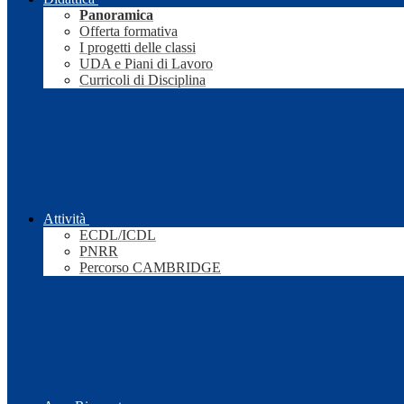
Panoramica
Offerta formativa
I progetti delle classi
UDA e Piani di Lavoro
Curricoli di Disciplina
Attività
ECDL/ICDL
PNRR
Percorso CAMBRIDGE