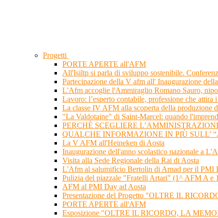
Progetti
PORTE APERTE all'AFM
All'Isiltp si parla di sviluppo sostenibile. Confere
Partecipazione della V afm all' Inaugurazione dell
L'Afm accoglie l'Ammiraglio Romano Sauro, nipote
Lavoro: l’esperto contabile, professione che attira 
La classe IV AFM alla scoperta della produzione d
"La Valdotaine" di Saint-Marcel: quando l'imprendit
PERCHÈ SCEGLIERE L’AMMINISTRAZION
QUALCHE INFORMAZIONE IN PIÙ SULL’ 
La V AFM all'Heineken di Aosta
Inaugurazione dell'anno scolastico nazionale a L'A
Visita alla Sede Regionale della Rai di Aosta
L'Afm al salumificio Bertolin di Arnad per i
Pulizia del piazzale "Fratelli Artari" (1^ AFM A e
AFM al PMI Day ad Aosta
Presentazione del Progetto "OLTRE IL RICOR
PORTE APERTE all'AFM
Esposizione "OLTRE IL RICORDO, LA MEMORIA.." c