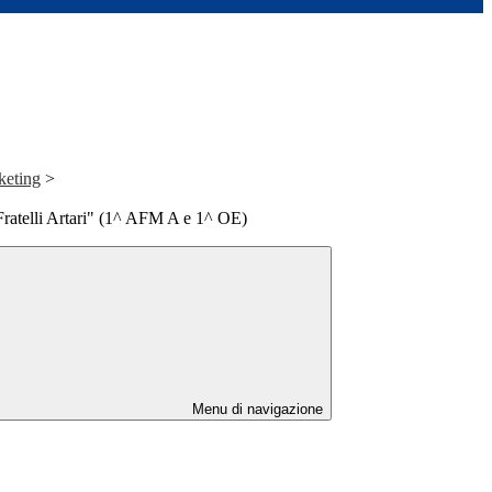
keting
>
"Fratelli Artari" (1^ AFM A e 1^ OE)
Menu di navigazione