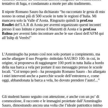
tentativo di fuga, e condannato a morte per alto tradimento.
Il nipote Romano Sauro ha dichiarato “ho raccontato le gesta di mio
nonno in ormai più di 500 scuole in tutte le regioni d’Italia. Mi
mancava solo la Valle d’Aosta. Ringrazio quindi la
prof.ssa
Roullet
del’I.A.R di Aosta per avermi organizzato questi incontri
presso il suo Istituto e presso il Manzetti di Aosta e la
prof.ssa
Balma
per avermi fatto incontrare anche le sue classi dell'AFM qui
all’Isiltp di Verrès!"
L'Ammiraglio ha potuto così non solo portare a compimento, ma
anche allargare il suo Progetto -intitolato SAURO 100- in cui, in
origine, si proponeva di raggiungere 100 porti in tutta Italia a bordo
della sua barca a vela per portare il suo messaggio presso le scuole
locali. "Col tempo però - ha proseguito Romano Sauro - ho allargato
i miei interventi anche a parecchie scuole dell’entroterra e, come
oggi, abbandonata la barca a vela, ho dovuto prendere l’auto!...”
Gli studenti hanno seguito con attenzi
one, e anche con un po’ di
commozione, il racconto e le immagini proiettate dall’Ammiraglio
Sauro, dimostrando ancora una volta che l’ideale patriottico intriso