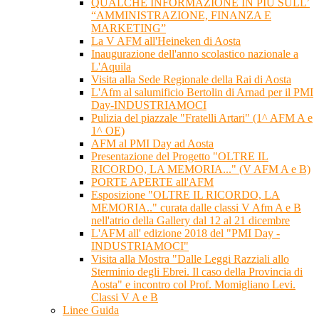
QUALCHE INFORMAZIONE IN PIÙ SULL’
“AMMINISTRAZIONE, FINANZA E
MARKETING”
La V AFM all'Heineken di Aosta
Inaugurazione dell'anno scolastico nazionale a
L'Aquila
Visita alla Sede Regionale della Rai di Aosta
L'Afm al salumificio Bertolin di Arnad per il PMI
Day-INDUSTRIAMOCI
Pulizia del piazzale "Fratelli Artari" (1^ AFM A e
1^ OE)
AFM al PMI Day ad Aosta
Presentazione del Progetto "OLTRE IL
RICORDO, LA MEMORIA..." (V AFM A e B)
PORTE APERTE all'AFM
Esposizione "OLTRE IL RICORDO, LA
MEMORIA.." curata dalle classi V Afm A e B
nell'atrio della Gallery dal 12 al 21 dicembre
L'AFM all' edizione 2018 del "PMI Day -
INDUSTRIAMOCI"
Visita alla Mostra "Dalle Leggi Razziali allo
Sterminio degli Ebrei. Il caso della Provincia di
Aosta" e incontro col Prof. Momigliano Levi.
Classi V A e B
Linee Guida