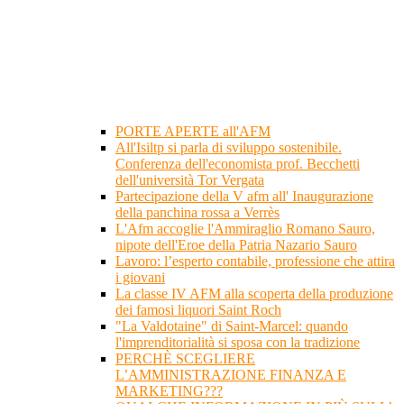
PORTE APERTE all'AFM
All'Isiltp si parla di sviluppo sostenibile.
Conferenza dell'economista prof. Becchetti
dell'università Tor Vergata
Partecipazione della V afm all' Inaugurazione
della panchina rossa a Verrès
L'Afm accoglie l'Ammiraglio Romano Sauro,
nipote dell'Eroe della Patria Nazario Sauro
Lavoro: l’esperto contabile, professione che attira
i giovani
La classe IV AFM alla scoperta della produzione
dei famosi liquori Saint Roch
"La Valdotaine" di Saint-Marcel: quando
l'imprenditorialità si sposa con la tradizione
PERCHÈ SCEGLIERE
L’AMMINISTRAZIONE FINANZA E
MARKETING???