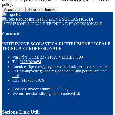
policy.
Accetta tutti
Salva le preferenze
ISTITUZIONE SCOLASTICA DI
ISTRUZIONE LICEALE TECNICA E PROFESSIONALE
Contatti
ISTITUZIONE SCOLASTICA DI ISTRUZIONE LICEALE
TECNICA E PROFESSIONALE
Via Frère Gilles, 33 - 11029 VERRES (AO)
Tel:
0125/929484
Email:
is-iltpverres@regione.vda.it
Link per inviare una mail
PEC:
is-iltpverres@pec.regione.vda.it
Link per inviare una
mail
C.F.: 91070370076
Codice Univoco fattura UFHTUQ
Webmaster sito-isiltep@mail.scuole.vda.it
Sezione Link Utili