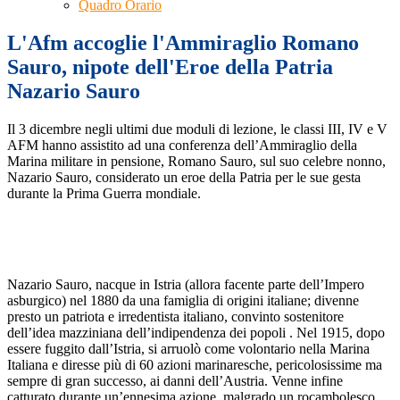
Quadro Orario
L'Afm accoglie l'Ammiraglio Romano
Sauro, nipote dell'Eroe della Patria
Nazario Sauro
Il 3 dicembre negli ultimi due moduli di lezione, le classi III, IV e V
AFM hanno assistito ad una conferenza dell’Ammiraglio della
Marina militare in pensione, Romano Sauro, sul suo celebre nonno,
Nazario Sauro, considerato un eroe della Patria per le sue gesta
durante la Prima Guerra mondiale.
Nazario Sauro, nacque in Istria (allora facente parte dell’Impero
asburgico) nel 1880 da una famiglia di origini italiane; divenne
presto un patriota e irredentista italiano, convinto sostenitore
dell’idea mazziniana dell’indipendenza dei popoli . Nel 1915, dopo
essere fuggito dall’Istria, si arruolò come volontario nella Marina
Italiana e diresse più di 60 azioni marinaresche, pericolosissime ma
sempre di gran successo, ai danni dell’Austria. Venne infine
catturato durante un’ennesima azione, malgrado un rocambolesco