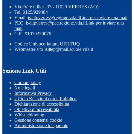
Via Frère Gilles, 33 - 11029 VERRES (AO)
Tel:
0125/929484
Email:
is-iltpverres@regione.vda.it
Link per inviare una mail
PEC:
is-iltpverres@pec.regione.vda.it
Link per inviare una
mail
C.F.: 91070370076
Codice Univoco fattura UFHTUQ
Webmaster sito-isiltep@mail.scuole.vda.it
Sezione Link Utili
Cookie policy
Note legali
Informativa Privacy
Ufficio Relazioni con il Pubblico
Dichiarazione di accessibilità
Obiettivi di accessibilità
Whistleblowing
Gestione consensi cookie
Amministrazione trasparente