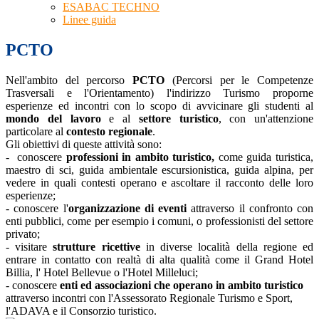
ESABAC TECHNO
Linee guida
PCTO
Nell'ambito del percorso
PCTO
(
Percorsi per le Competenze
Trasversali e l'Orientamento) l'indirizzo Turismo proporne
esperienze ed incontri con lo scopo di avvicinare gli studenti al
mondo del lavoro
e al
settore turistico
, con un'attenzione
particolare al
contesto regionale
.
Gli obiettivi di queste attività sono:
- conoscere
professioni in ambito turistico,
come guida turistica,
maestro di sci, guida ambientale escursionistica, guida alpina, per
vedere in quali contesti operano e ascoltare il racconto delle loro
esperienze;
- conoscere l'
organizzazione di eventi
attraverso il confronto con
enti pubblici, come per esempio i comuni, o professionisti del settore
privato;
- visitare
strutture ricettive
in diverse località della regione ed
entrare in contatto con realtà di alta qualità come il Grand Hotel
Billia, l' Hotel Bellevue o l'Hotel Milleluci;
- conoscere
enti ed associazioni che operano in ambito turistico
attraverso incontri con l'Assessorato Regionale Turismo e Sport,
l'ADAVA e il Consorzio turistico.