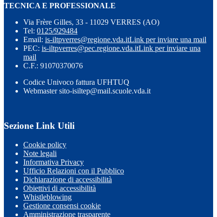
TECNICA E PROFESSIONALE
Via Frère Gilles, 33 - 11029 VERRES (AO)
Tel:
0125/929484
Email:
is-iltpverres@regione.vda.it
Link per inviare una mail
PEC:
is-iltpverres@pec.regione.vda.it
Link per inviare una
mail
C.F.: 91070370076
Codice Univoco fattura UFHTUQ
Webmaster sito-isiltep@mail.scuole.vda.it
Sezione Link Utili
Cookie policy
Note legali
Informativa Privacy
Ufficio Relazioni con il Pubblico
Dichiarazione di accessibilità
Obiettivi di accessibilità
Whistleblowing
Gestione consensi cookie
Amministrazione trasparente