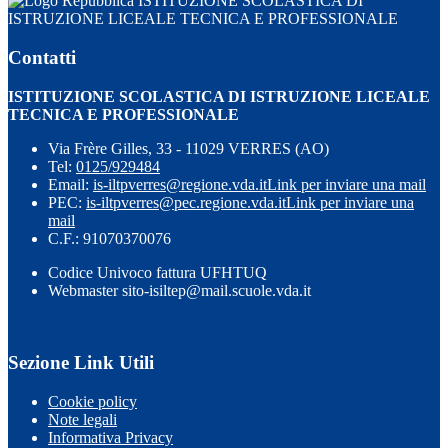
ISTITUZIONE SCOLASTICA DI
ISTRUZIONE LICEALE TECNICA E PROFESSIONALE
Contatti
ISTITUZIONE SCOLASTICA DI ISTRUZIONE LICEALE
TECNICA E PROFESSIONALE
Via Frère Gilles, 33 - 11029 VERRES (AO)
Tel:
0125/929484
Email:
is-iltpverres@regione.vda.it
Link per inviare una mail
PEC:
is-iltpverres@pec.regione.vda.it
Link per inviare una
mail
C.F.: 91070370076
Codice Univoco fattura UFHTUQ
Webmaster sito-isiltep@mail.scuole.vda.it
Sezione Link Utili
Cookie policy
Note legali
Informativa Privacy