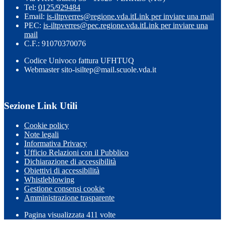
Tel:
0125/929484
Email:
is-iltpverres@regione.vda.it
Link per inviare una mail
PEC:
is-iltpverres@pec.regione.vda.it
Link per inviare una
mail
C.F.: 91070370076
Codice Univoco fattura UFHTUQ
Webmaster sito-isiltep@mail.scuole.vda.it
Sezione Link Utili
Cookie policy
Note legali
Informativa Privacy
Ufficio Relazioni con il Pubblico
Dichiarazione di accessibilità
Obiettivi di accessibilità
Whistleblowing
Gestione consensi cookie
Amministrazione trasparente
Pagina visualizzata
411
volte