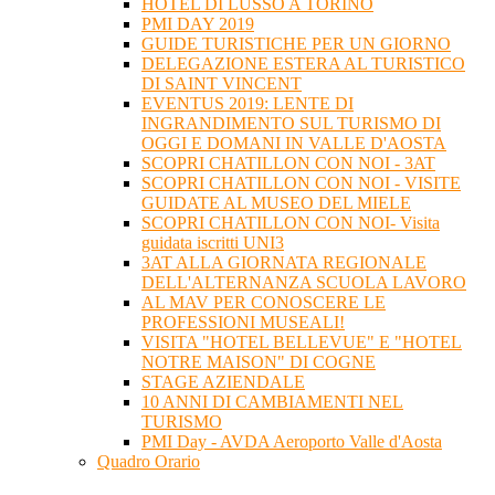
HOTEL DI LUSSO A TORINO
PMI DAY 2019
GUIDE TURISTICHE PER UN GIORNO
DELEGAZIONE ESTERA AL TURISTICO
DI SAINT VINCENT
EVENTUS 2019: LENTE DI
INGRANDIMENTO SUL TURISMO DI
OGGI E DOMANI IN VALLE D'AOSTA
SCOPRI CHATILLON CON NOI - 3AT
SCOPRI CHATILLON CON NOI - VISITE
GUIDATE AL MUSEO DEL MIELE
SCOPRI CHATILLON CON NOI- Visita
guidata iscritti UNI3
3AT ALLA GIORNATA REGIONALE
DELL'ALTERNANZA SCUOLA LAVORO
AL MAV PER CONOSCERE LE
PROFESSIONI MUSEALI!
VISITA "HOTEL BELLEVUE" E "HOTEL
NOTRE MAISON" DI COGNE
STAGE AZIENDALE
10 ANNI DI CAMBIAMENTI NEL
TURISMO
PMI Day - AVDA Aeroporto Valle d'Aosta
Quadro Orario