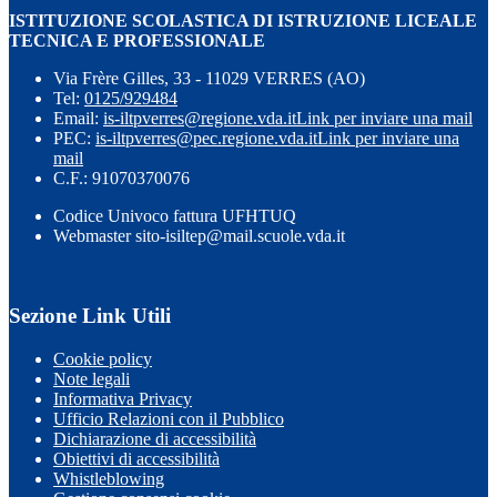
ISTITUZIONE SCOLASTICA DI ISTRUZIONE LICEALE
TECNICA E PROFESSIONALE
Via Frère Gilles, 33 - 11029 VERRES (AO)
Tel:
0125/929484
Email:
is-iltpverres@regione.vda.it
Link per inviare una mail
PEC:
is-iltpverres@pec.regione.vda.it
Link per inviare una
mail
C.F.: 91070370076
Codice Univoco fattura UFHTUQ
Webmaster sito-isiltep@mail.scuole.vda.it
Sezione Link Utili
Cookie policy
Note legali
Informativa Privacy
Ufficio Relazioni con il Pubblico
Dichiarazione di accessibilità
Obiettivi di accessibilità
Whistleblowing