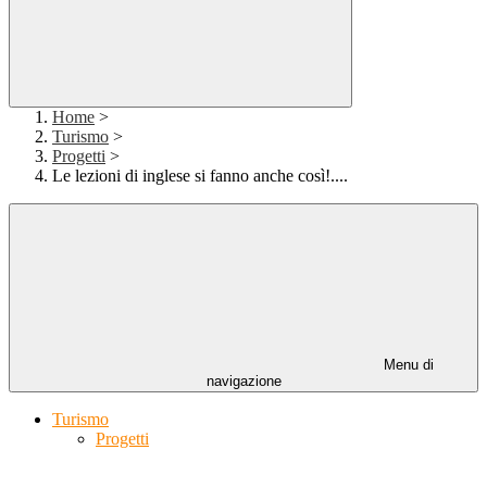
Home
>
Turismo
>
Progetti
>
Le lezioni di inglese si fanno anche così!....
Menu di
navigazione
Turismo
Progetti