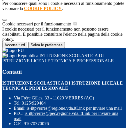
Per conoscere quali sono i cookie necessari al funzionamento potete
visionare la
COOKIE POLICY
.
Cookie necessari per il funzionamento
I cookie necessari per il funzionamento non possono essere
disabilitati. È possibile consultare l'elenco nella pagina della cookie
policy.
Accetta tutti
Salva le preferenze
ISTITUZIONE SCOLASTICA DI
ISTRUZIONE LICEALE TECNICA E PROFESSIONALE
Contatti
ISTITUZIONE SCOLASTICA DI ISTRUZIONE LICEALE
TECNICA E PROFESSIONALE
Via Frère Gilles, 33 - 11029 VERRES (AO)
Tel:
0125/929484
Email:
is-iltpverres@regione.vda.it
Link per inviare una mail
PEC:
is-iltpverres@pec.regione.vda.it
Link per inviare una
mail
C.F.: 91070370076