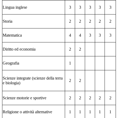
Lingua inglese
3
3
3
3
3
Storia
2
2
2
2
2
Matematica
4
4
3
3
3
Diritto ed economia
2
2
Geografia
1
Scienze integrate (scienze della terra
2
2
e biologia)
Scienze motorie e sportive
2
2
2
2
2
Religione o attività alternative
1
1
1
1
1