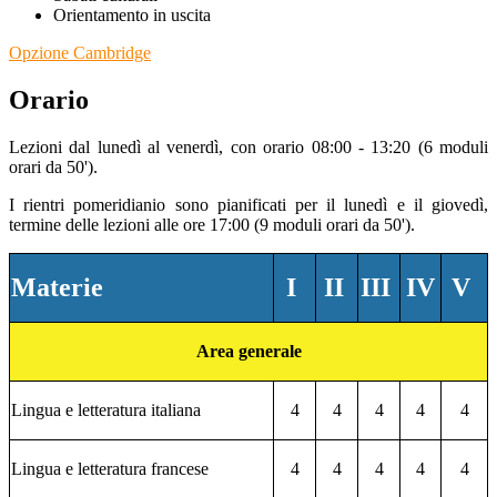
Orientamento in uscita
Opzione Cambridge
Orario
Lezioni dal lunedì al venerdì, con orario 08:00 -
13:20 (6 moduli
orari da 50').
I rientri pomeridianio sono pianificati per il lunedì e il giovedì,
termine delle lezioni alle ore 17:00 (9 moduli orari da 50').
Materie
I
II
III
IV
V
Area generale
Lingua e letteratura italiana
4
4
4
4
4
Lingua e letteratura francese
4
4
4
4
4