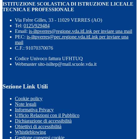
ISTITUZIONE SCOLASTICA DI ISTRUZIONE LICEALE
TECNICA E PROFESSIONALE
Via Frère Gilles, 33 - 11029 VERRES (AO)
Tel:
0125/929484
Email:
is-iltpverres@regione.vda.it
Link per inviare una mail
PEC:
is-iltpverres@pec.regione.vda.it
Link per inviare una
mail
C.F.: 91070370076
Codice Univoco fattura UFHTUQ
Webmaster sito-isiltep@mail.scuole.vda.it
Sezione Link Utili
Cookie policy
Note legali
Informativa Privacy
Ufficio Relazioni con il Pubblico
Dichiarazione di accessibilità
Obiettivi di accessibilità
Whistleblowing
Gestione consensi cookie