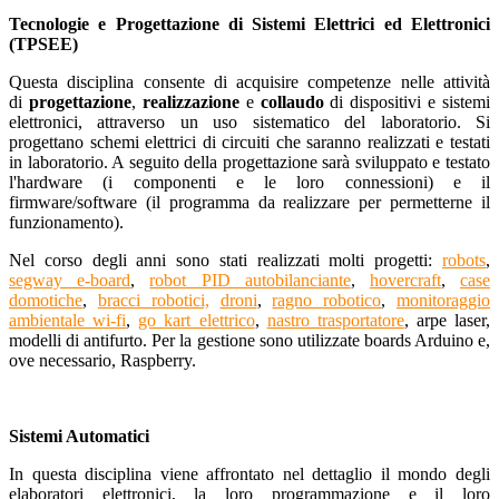
Tecnologie e Progettazione di Sistemi Elettrici ed Elettronici
(TPSEE)
Questa disciplina consente di acquisire competenze nelle attività
di
progettazione
,
realizzazione
e
collaudo
di dispositivi e sistemi
elettronici, attraverso un uso sistematico del laboratorio. Si
progettano schemi elettrici di circuiti che saranno realizzati e testati
in laboratorio. A seguito della progettazione sarà sviluppato e testato
l'hardware (i componenti e le loro connessioni) e il
firmware/software (il programma da realizzare per permetterne il
funzionamento).
Nel corso degli anni sono stati realizzati molti progetti:
robots
,
segway e-board
,
robot PID autobilanciante
,
hovercraft
,
case
domotiche
,
bracci robotici,
droni
,
ragno robotico
,
monitoraggio
ambientale wi-fi
,
go kart elettrico
,
nastro trasportatore
, arpe laser,
modelli di antifurto. Per la gestione sono utilizzate boards Arduino e,
ove necessario, Raspberry.
Sistemi Automatici
In questa disciplina viene affrontato nel dettaglio il mondo degli
elaboratori elettronici, la loro programmazione e il loro