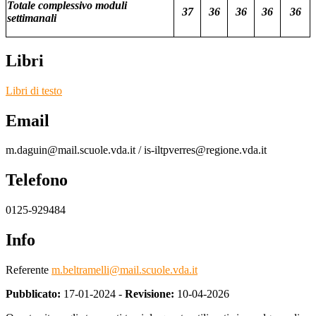
Totale complessivo moduli
37
36
36
36
36
settimanali
Libri
Libri di testo
Email
m.daguin@mail.scuole.vda.it / is-iltpverres@regione.vda.it
Telefono
0125-929484
Info
Referente
m.beltramelli@mail.scuole.vda.it
Pubblicato:
17-01-2024 -
Revisione:
10-04-2026