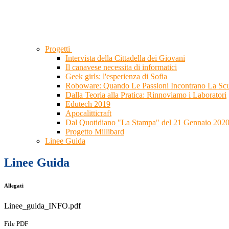
Progetti
Intervista della Cittadella dei Giovani
Il canavese necessita di informatici
Geek girls: l'esperienza di Sofia
Roboware: Quando Le Passioni Incontrano La Sc
Dalla Teoria alla Pratica: Rinnoviamo i Laboratori
Edutech 2019
Apocalitticraft
Dal Quotidiano "La Stampa" del 21 Gennaio 202
Progetto Millibard
Linee Guida
Linee Guida
Allegati
Linee_guida_INFO.pdf
File PDF