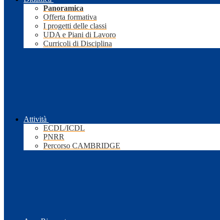
Panoramica
Offerta formativa
I progetti delle classi
UDA e Piani di Lavoro
Curricoli di Disciplina
Attività
ECDL/ICDL
PNRR
Percorso CAMBRIDGE