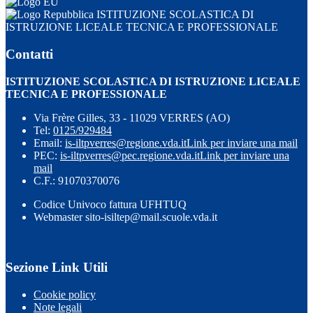
ISTITUZIONE SCOLASTICA DI
ISTRUZIONE LICEALE TECNICA E PROFESSIONALE
Contatti
ISTITUZIONE SCOLASTICA DI ISTRUZIONE LICEALE
TECNICA E PROFESSIONALE
Via Frère Gilles, 33 - 11029 VERRES (AO)
Tel:
0125/929484
Email:
is-iltpverres@regione.vda.it
Link per inviare una mail
PEC:
is-iltpverres@pec.regione.vda.it
Link per inviare una
mail
C.F.: 91070370076
Codice Univoco fattura UFHTUQ
Webmaster sito-isiltep@mail.scuole.vda.it
Sezione Link Utili
Cookie policy
Note legali