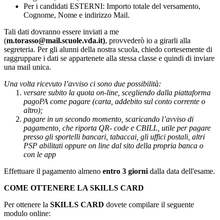
Per i candidati ESTERNI: Importo totale del versamento,
Cognome, Nome e indirizzo Mail.
Tali dati dovranno essere inviati a me
(
m.torasso@mail.scuole.vda.it)
, provvederò io a girarli alla
segreteria. Per gli alunni della nostra scuola, chiedo cortesemente di
raggruppare i dati se appartenete alla stessa classe e quindi di inviare
una mail unica.
Una volta ricevuto l’avviso ci sono due possibilità:
versare subito la quota on-line, scegliendo dalla piattaforma
pagoPA come pagare (carta, addebito sul conto corrente o
altro);
pagare in un secondo momento, scaricando l’avviso di
pagamento, che riporta QR- code e CBILL, utile per pagare
presso gli sportelli bancari, tabaccai, gli uffici postali, altri
PSP abilitati oppure on line dal sito della propria banca o
con le app
Effettuare il pagamento
almeno
entro 3 giorni
dalla data dell'esame.
COME OTTENERE LA SKILLS CARD
Per ottenere la
SKILLS CARD
dovete
compilare il seguente
modulo online: