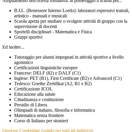
Ampliamento dell'offerta formativa: al pomeriggio a scuola per...
B.I.L. (Benessere Interno Lordo): laboratori espressivi teatrali,
artistico - manuali e musicali
Scuola aperta per studiare o svolgere attività di gruppo con la
supervisione di docenti
Sportelli disciplinari - Matematica e Fisica
Gruppi sportivi
Ed inoltre...
Tutoraggio per alunni impegnati in attività sportive a livello
agonistico
Certificazioni linguistiche europee
Francese: DELF (82) e DALF (C1)
Inglese: PET (B1), First Certificate (B2) e Advanced (C1)
Tedesco: Goethe Zertifikat (A2, B1 e B2)
Certificazione ICOL
Educazione alla salute
Cittadinanza e costituzione
Presidio di Libera
Olimpiadi di italiano, filosofia e informatica
Matematica senza frontiere
Corso di Italiano per stranieri
Opzione Cambridge (valido per tutti gli indirizzi)