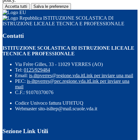
policy.
Accetta tutti
Salva le preferenze
ISTITUZIONE SCOLASTICA DI
ISTRUZIONE LICEALE TECNICA E PROFESSIONALE
Contatti
ISTITUZIONE SCOLASTICA DI ISTRUZIONE LICEALE
TECNICA E PROFESSIONALE
Via Frère Gilles, 33 - 11029 VERRES (AO)
Tel:
0125/929484
Email:
is-iltpverres@regione.vda.it
Link per inviare una mail
PEC:
is-iltpverres@pec.regione.vda.it
Link per inviare una
mail
C.F.: 91070370076
Codice Univoco fattura UFHTUQ
Webmaster sito-isiltep@mail.scuole.vda.it
Sezione Link Utili