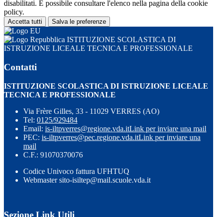
disabilitati. È possibile consultare l'elenco nella pagina della cookie
policy.
Accetta tutti
Salva le preferenze
ISTITUZIONE SCOLASTICA DI
ISTRUZIONE LICEALE TECNICA E PROFESSIONALE
Contatti
ISTITUZIONE SCOLASTICA DI ISTRUZIONE LICEALE
TECNICA E PROFESSIONALE
Via Frère Gilles, 33 - 11029 VERRES (AO)
Tel:
0125/929484
Email:
is-iltpverres@regione.vda.it
Link per inviare una mail
PEC:
is-iltpverres@pec.regione.vda.it
Link per inviare una
mail
C.F.: 91070370076
Codice Univoco fattura UFHTUQ
Webmaster sito-isiltep@mail.scuole.vda.it
Sezione Link Utili