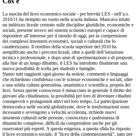
Cos'è
La nascita del liceo economico-sociale - per brevità LES - nell’a.s.
2010/11 ha riempito un vuoto nella scuola italiana. Mancava infatti
un indirizzo liceale centrato sulle discipline giuridiche, economiche e
sociali, presente invece nei sistemi scolastici europei e capace di
rispondere all’interesse per il mondo di oggi, per la comprensione
dei complessi fenomeni economici, sociali e culturali che lo
caratterizzano. Il riordino della scuola superiore del 2010 ha
semplificato anche i percorsi liceali, oltre a quelli dell’istruzione
tecnica e professionale, e dopo anni di sperimentazioni e di proposte,
alla fine di un lungo dibattito, il LES ha introdotto finalmente una
nuova possibilità di scelta per studenti e famiglie.
Siamo tutti raggiunti ogni giorno da notizie, commenti e linguaggi
che richiedono confidenza con le scienze economiche e sociali, oltre
a una solida cultura generalista, umanistica e scientifica, propria dei
licei. Senza queste conoscenze è minacciato in generale il diritto dei
giovani alla cittadinanza, la possibilità per loro di diventare cittadini
consapevoli e protagonisti attivi nel loro tempo. La partecipazione
democratica nelle società globalizzate, dove le trasformazioni sono
incessanti e avvengono a velocità accelerata, richiede nuovi
strumenti culturali nelle persone, conoscenza e padronanza di
dinamiche complesse, difficili da comprendere anche per gli
osservatori più esperti. A questa esigenza, a questa sfida ha risposto
il liceo economico-sociale, il “liceo della contemporaneità”, nato per