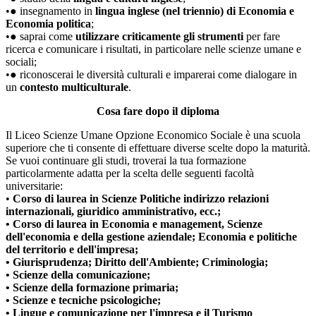
•● insegnamento in
lingua inglese (nel triennio) di Economia e
Economia politica
;
•● saprai come
utilizzare criticamente gli strumenti
per fare
ricerca e comunicare i risultati, in particolare nelle scienze umane e
sociali;
•● riconoscerai le diversità culturali e imparerai come dialogare in
un
contesto multiculturale
.
Cosa fare dopo il diploma
Il Liceo Scienze Umane Opzione Economico Sociale è una scuola
superiore che ti consente di effettuare diverse scelte dopo la maturità.
Se vuoi continuare gli studi, troverai la tua formazione
particolarmente adatta per la scelta delle seguenti facoltà
universitarie:
•
Corso di laurea in Scienze Politiche indirizzo relazioni
internazionali, giuridico amministrativo, ecc.;
• Corso di laurea in Economia e management, Scienze
dell'economia e della gestione aziendale; Economia e politiche
del territorio e dell'impresa;
• Giurisprudenza; Diritto dell'Ambiente; Criminologia;
• Scienze della comunicazione;
• Scienze della formazione primaria;
• Scienze e tecniche psicologiche;
• Lingue e comunicazione per l'impresa e il Turismo