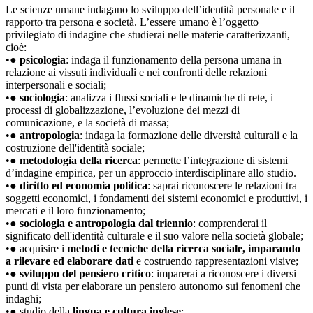
Le scienze umane indagano lo sviluppo dell’identità personale e il
rapporto tra persona e società. L’essere umano è l’oggetto
privilegiato di indagine che studierai nelle materie caratterizzanti,
cioè:
•●
psicologia
: indaga il funzionamento della persona umana in
relazione ai vissuti individuali e nei confronti delle relazioni
interpersonali e sociali;
•●
sociologia
: analizza i flussi sociali e le dinamiche di rete, i
processi di globalizzazione, l’evoluzione dei mezzi di
comunicazione, e la società di massa;
•●
antropologia
: indaga la formazione delle diversità culturali e la
costruzione dell'identità sociale;
•●
metodologia della ricerca
: permette l’integrazione di sistemi
d’indagine empirica, per un approccio interdisciplinare allo studio.
•●
diritto ed economia politica
: saprai riconoscere le relazioni tra
soggetti economici, i fondamenti dei sistemi economici e produttivi, i
mercati e il loro funzionamento;
•●
sociologia e antropologia dal triennio
: comprenderai il
significato dell'identità culturale e il suo valore nella società globale;
•● acquisire i
metodi e tecniche della ricerca sociale, imparando
a rilevare ed elaborare dati
e costruendo rappresentazioni visive;
•●
sviluppo del pensiero critico
: imparerai a riconoscere i diversi
punti di vista per elaborare un pensiero autonomo sui fenomeni che
indaghi;
•● studio della
lingua e cultura inglese
;