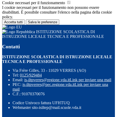
Cookie necessari per il funzionamento
I cookie necessari per il funzionamento non possono essere
disabilitati. È possibile consultare l'elenco nella pagina della cookie
policy.
Accetta tutti
Salva le preferenze
ISTITUZIONE SCOLASTICA DI
ISTRUZIONE LICEALE TECNICA E PROFESSIONALE
Contatti
ISTITUZIONE SCOLASTICA DI ISTRUZIONE LICEALE
TECNICA E PROFESSIONALE
Via Frère Gilles, 33 - 11029 VERRES (AO)
Tel:
0125/929484
Email:
is-iltpverres@regione.vda.it
Link per inviare una mail
PEC:
is-iltpverres@pec.regione.vda.it
Link per inviare una
mail
C.F.: 91070370076
Codice Univoco fattura UFHTUQ
Webmaster sito-isiltep@mail.scuole.vda.it