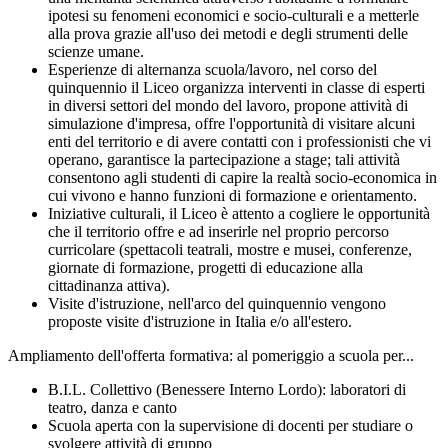
ipotesi su fenomeni economici e socio-culturali e a metterle
alla prova grazie all'uso dei metodi e degli strumenti delle
scienze umane.
Esperienze di alternanza scuola/lavoro, n
el corso del
quinquennio il Liceo organizza interventi in classe di esperti
in diversi settori del mondo del lavoro, propone attività di
simulazione d'impresa, offre l'opportunità di visitare alcuni
enti del territorio e di avere contatti con i professionisti che vi
operano, garantisce la partecipazione a stage; tali attività
consentono agli studenti di capire la realtà socio-economica in
cui vivono e hanno funzioni di formazione e orientamento.
Iniziative culturali, i
l Liceo è attento a cogliere le opportunità
che il territorio offre e ad inserirle nel proprio percorso
curricolare (spettacoli teatrali, mostre e musei, conferenze,
giornate di formazione, progetti di educazione alla
cittadinanza attiva).
Visite d'istruzione, n
ell'arco del quinquennio vengono
proposte visite d'istruzione in Italia e/o all'estero.
Ampliamento dell'offerta formativa: al
pomeriggio a scuola per...
B.I.L. Collettivo (Benessere Interno Lordo): laboratori di
teatro, danza e canto
Scuola aperta con la supervisione di docenti per studiare o
svolgere attività di gruppo